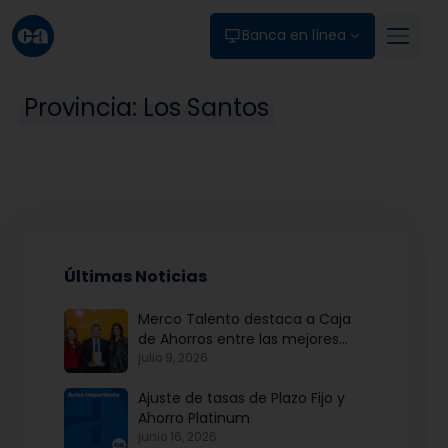
Skip to main content
Banca en línea
Provincia:
Los Santos
Últimas Noticias
Merco Talento destaca a Caja
de Ahorros entre las mejores
empresas para atraer y fidelizar
julio 9, 2026
talento
Ajuste de tasas de Plazo Fijo y
Ahorro Platinum
junio 16, 2026