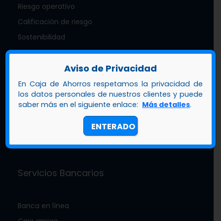
Riesgo operativo
Calificación de riesgo
Sostenibilidad
Nuestra mascota zambo
Aviso de Privacidad
Documentos de interés
Memoria anual
En Caja de Ahorros respetamos la privacidad de
los datos personales de nuestros clientes y puede
Estados financieros
saber más en el siguiente enlace:
Más detalles
.
Trabaja con nosotros
ENTERADO
Crecimiento y transformación
Servicios Bancarios
Banca en línea
Caja amiga