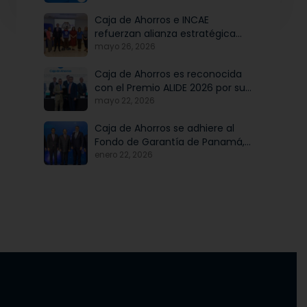
Caja de Ahorros e INCAE
refuerzan alianza estratégica
para potenciar el talento y la
mayo 26, 2026
modernización institucional
Caja de Ahorros es reconocida
con el Premio ALIDE 2026 por su
Programa de Educación
mayo 22, 2026
Financiera
Caja de Ahorros se adhiere al
Fondo de Garantía de Panamá,
iniciativa articulada por Banco
enero 22, 2026
Nacional de Panamá, en
beneficio de las mipymes