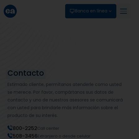
Skip to main content
Banca en línea
Contacto
Estimado cliente, permítanos atenderle como usted
se merece. Por favor, compártanos sus datos de
contacto y uno de nuestros asesores se comunicará
con usted para brindarle más información sobre el
producto de su interés.
800-2252
Call center
508-3456
Extranjero o desde celular