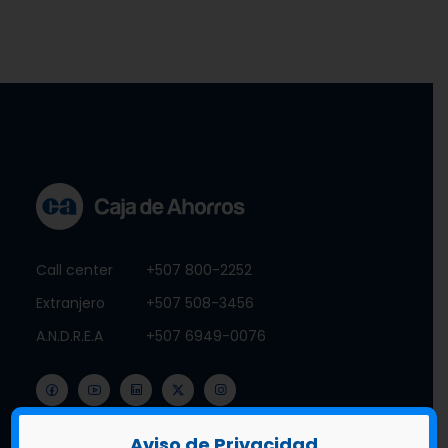
Call center
+507 800-2252
Extranjero
+507 508-3456
A.N.D.R.E.A
+507 6949-0076
Aviso de Privacidad