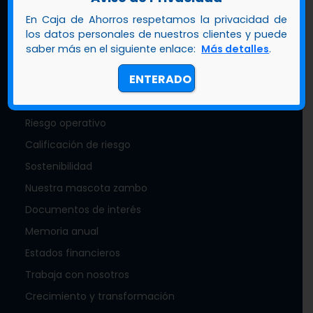
En Caja de Ahorros respetamos la privacidad de
Conócenos
los datos personales de nuestros clientes y puede
saber más en el siguiente enlace:
Más detalles
.
ENTERADO
Acerca de nosotros
Gobierno corporativo
Riesgo operativo
Calificación de riesgo
Sostenibilidad
Nuestra mascota zambo
Documentos de interés
Memoria anual
Estados financieros
Trabaja con nosotros
Crecimiento y transformación