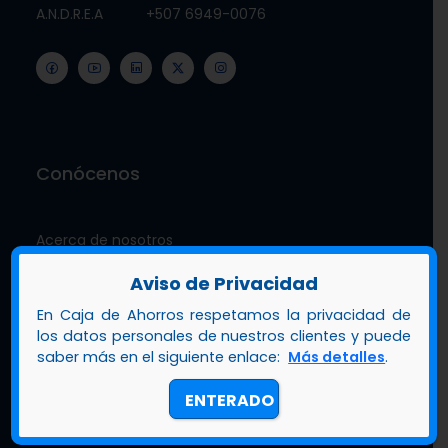
A.N.D.R.E.A
+507 6949-0076
Conócenos
Acerca de nosotros
Gobierno corporativo
Aviso de Privacidad
Riesgo operativo
En Caja de Ahorros respetamos la privacidad de
Calificación de riesgo
los datos personales de nuestros clientes y puede
saber más en el siguiente enlace:
Más detalles
.
Sostenibilidad
Nuestra mascota zambo
ENTERADO
Documentos de interés