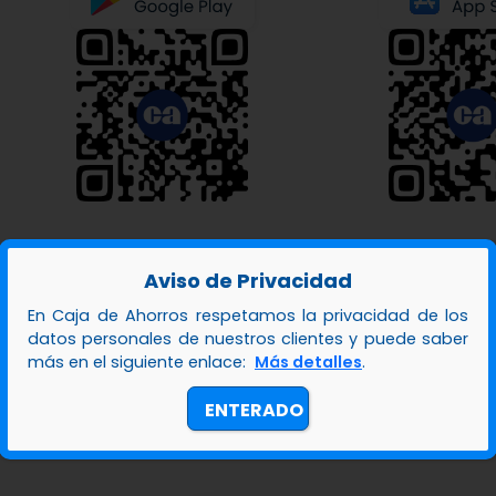
Aviso de Privacidad
En Caja de Ahorros respetamos la privacidad de los
datos personales de nuestros clientes y puede saber
¿La Banca en Línea es nueva
más en el siguiente enlace:
Más detalles
.
ás comunes sobre
ENTERADO
Sí, con nuevas funcionalidades e ima
rocesos.
o a través de la nueva App Móvil.