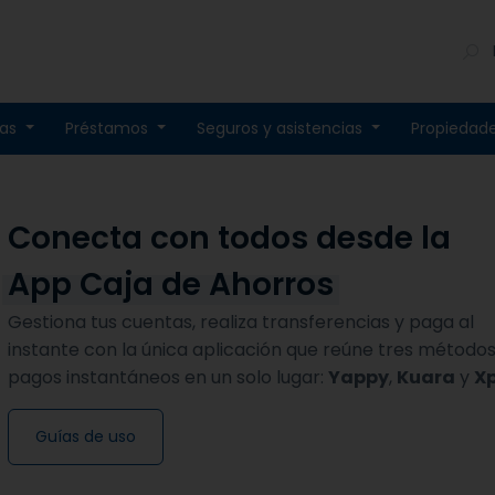
tas
Préstamos
Seguros y asistencias
Propiedad
Conecta con todos desde la
App Caja de Ahorros
Gestiona tus cuentas, realiza transferencias y paga al
instante con la única aplicación que reúne tres método
pagos instantáneos en un solo lugar:
Yappy
,
Kuara
y
Xp
Guías de uso