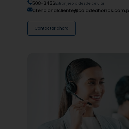
508-3456
Extranjero o desde celular
atencionalcliente@cajadeahorros.com.
Contactar ahora