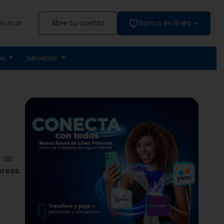
Buscar
Abre tu cuenta
Banca en línea
es
Servicios
s de
ress
.