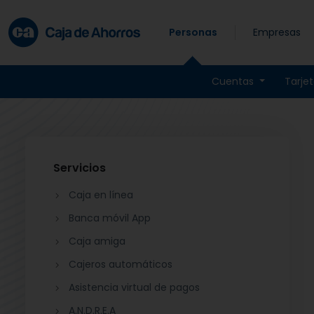
Skip to main content
Personas
Empresas
Cuentas
Tarje
Servicios
Caja en línea
Banca móvil App
Caja amiga
Cajeros automáticos
Asistencia virtual de pagos
A.N.D.R.E.A