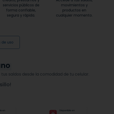
crédito, préstamos y
Accede a tus saldos,
servicios públicos de
movimientos y
forma confiable,
productos en
segura y rápida.
cualquier momento.
 de uso
ano
 tus saldos desde la comodidad de tu celular.
illo!