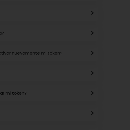
a?
activar nuevamente mi token?
var mi token?