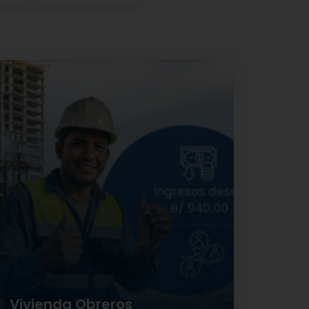
Financiamiento de hasta el 97%
Tasa desde
2.75%
de interés
Plazos hasta 30 años
Vivienda Obreros