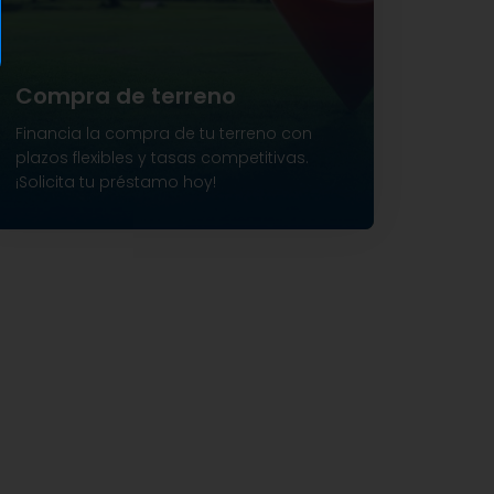
Compra de terreno
Financia la compra de tu terreno con
plazos flexibles y tasas competitivas.
¡Solicita tu préstamo hoy!