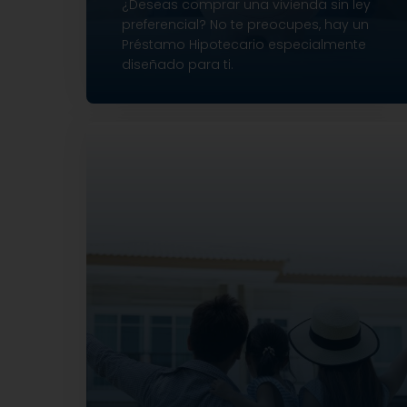
¿Deseas comprar una vivienda sin ley
preferencial? No te preocupes, hay un
Préstamo Hipotecario especialmente
diseñado para ti.
Financiamiento hasta el 80%
Plazos de hasta 25 años