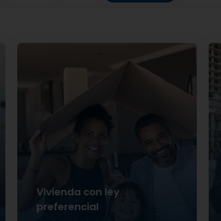
Financiamiento de hasta el 97%
Tasa desde
2.75%
de interés
Plazos hasta 30 años
Vivienda con ley
preferencial