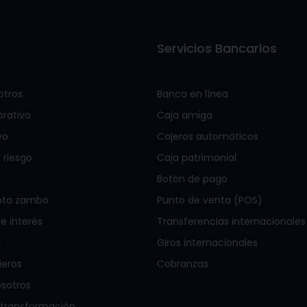
s
Servicios Bancarios
otros
Banca en línea
orativo
Caja amiga
vo
Cajeros automáticos
 riesgo
Caja patrimonial
Botón de pago
ota zambo
Punto de venta (POS)
 interés
Transferencias internacionales
l
Giros internacionales
ieros
Cobranzas
osotros
 transformación