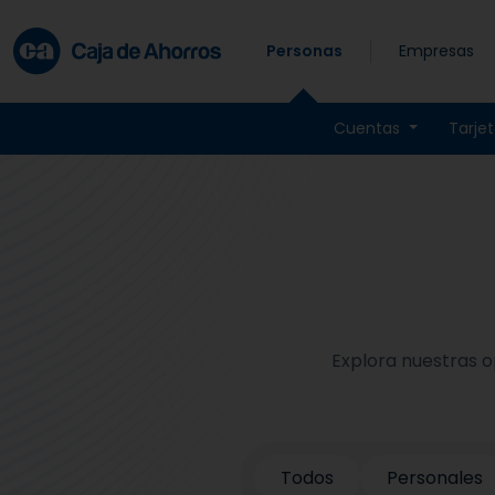
Skip to main content
Personas
Empresas
Cuentas
Tarje
Explora nuestras o
Todos
Personales