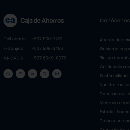
Conóceno
Call center
+507 800-2252
Acerca de nos
Extranjero
+507 508-3456
Gobierno corp
Riesgo operati
A.N.D.R.E.A
+507 6949-0076
Calificación de
Sostenibilidad
Nuestra masc
Documentos de
Memoria anua
Estados financ
Trabaja con n
Crecimiento y