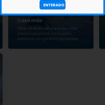
ENTERADO
Casa más
Obtén el dinero extra que necesitas
para tus proyectos con nuestro
préstamo con garantía hipotecaria.