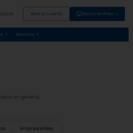
Buscar
Abre tu cuenta
Banca en línea
es
Servicios
cieros en general,
ios
Empresariales