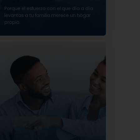
Porque el esfuerzo con el que día a día
levantas a tu familia merece un hogar
propio.
Financiamiento hasta el 90%
Plazos de hasta 30 años
Aplica con consolidación de deudas