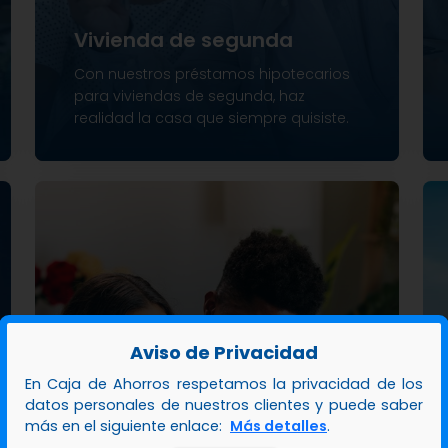
Vivienda de segunda
Con nuestros préstamos hipotecarios
para viviendas de segunda, haz
realidad la casa que siempre quisiste.
Financiamiento hasta el 90%.
Plazos de hasta 30 años.
Aviso de Privacidad
En Caja de Ahorros respetamos la privacidad de los
datos personales de nuestros clientes y puede saber
más en el siguiente enlace:
Más detalles
.