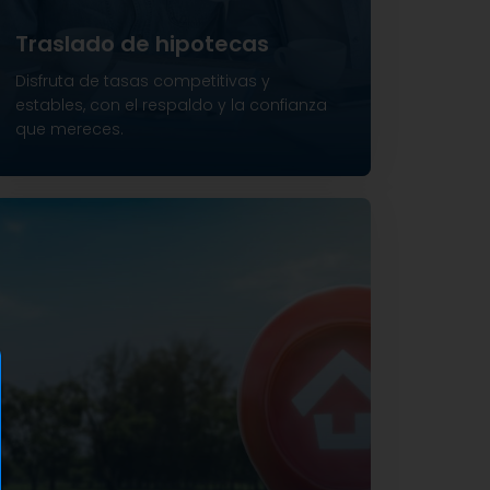
Traslado de hipotecas
Disfruta de tasas competitivas y
estables, con el respaldo y la confianza
que mereces.
Financiamiento hasta el 60%.
Plazos de hasta 15 años.