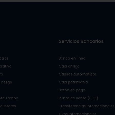
s
Servicios Bancarios
otros
Banca en línea
orativo
Caja amiga
vo
Cajeros automáticos
 riesgo
Caja patrimonial
Botón de pago
ota zambo
Punto de venta (POS)
 interés
Transferencias internacionales
l
Giros internacionales