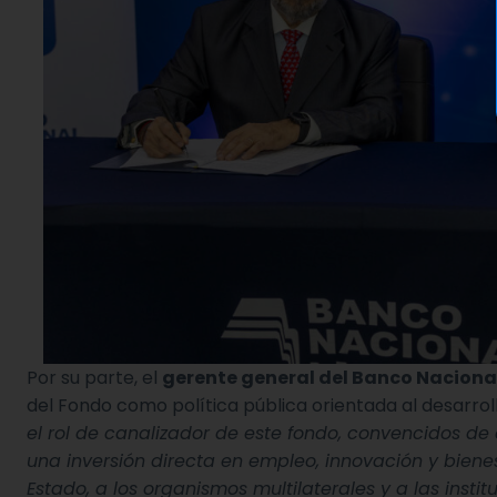
Por su parte, el
gerente general del Banco Naciona
del Fondo como política pública orientada al desarrol
el rol de canalizador de este fondo, convencidos de
una inversión directa en empleo, innovación y bienes
Estado, a los organismos multilaterales y a las insti