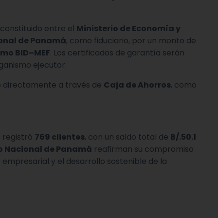
constituido entre el
Ministerio de Economía y
onal de Panamá
, como fiduciario, por un monto de
amo BID–MEF
. Los certificados de garantía serán
rganismo ejecutor.
ro directamente a través de
Caja de Ahorros
, como
 registró
769 clientes
, con un saldo total de
B/.50.1
co Nacional de Panamá
reafirman su compromiso
do empresarial y el desarrollo sostenible de la