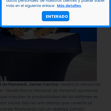
datos personales de nuestros clientes y puede saber
más en el siguiente enlace:
Más detalles
.
ENTERADO
l de Panamá, Javier Carrizo
, resaltó la relevancia
lo.
“Desde Banco Nacional de Panamá asumimos
 que impulsar la productividad de las MiPymes es
tar social. Esta es una alianza que conecta al
tuciones financieras con un objetivo común: