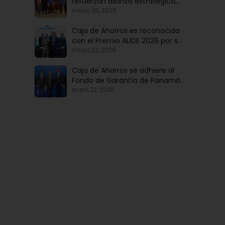
refuerzan alianza estratégica
para potenciar el talento y la
mayo 26, 2026
modernización institucional
Caja de Ahorros es reconocida
con el Premio ALIDE 2026 por su
Programa de Educación
mayo 22, 2026
Financiera
Caja de Ahorros se adhiere al
Fondo de Garantía de Panamá,
iniciativa articulada por Banco
enero 22, 2026
Nacional de Panamá, en
beneficio de las mipymes