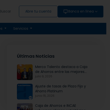
Buscar
Abre tu cuenta
Banca en línea
es
Servicios
Últimas Noticias
Merco Talento destaca a Caja
de Ahorros entre las mejores
empresas para atraer y fidelizar
julio 9, 2026
talento
Ajuste de tasas de Plazo Fijo y
Ahorro Platinum
junio 16, 2026
Caja de Ahorros e INCAE