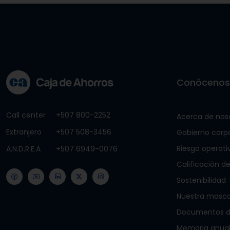
Conóceno
Call center
+507 800-2252
Acerca de nos
Extranjero
+507 508-3456
Gobierno corp
Riesgo operati
A.N.D.R.E.A
+507 6949-0076
Calificación de
Sostenibilidad
Nuestra masc
Documentos de
Memoria anua