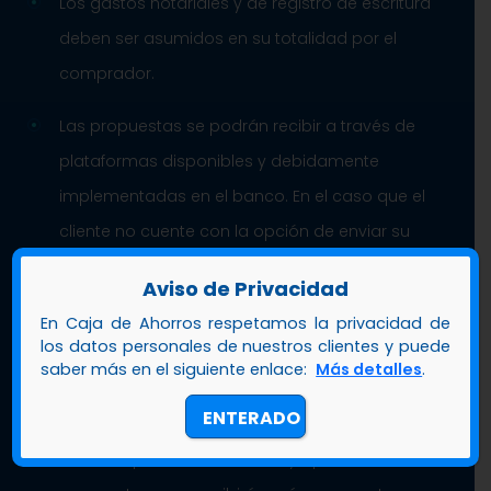
Los gastos notariales y de registro de escritura
deben ser asumidos en su totalidad por el
comprador.
Las propuestas se podrán recibir a través de
plataformas disponibles y debidamente
implementadas en el banco. En el caso que el
cliente no cuente con la opción de enviar su
propuesta por medio de la plataforma, podrá
Aviso de Privacidad
apersonarse en cualquiera de nuestras
En Caja de Ahorros respetamos la privacidad de
sucursales a nivel nacional en el horario
los datos personales de nuestros clientes y puede
saber más en el siguiente enlace:
Más detalles
.
establecido y/o con la gerencia de Bienes
adquiridos.
ENTERADO
Una vez que el interesado haya presentado su