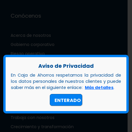
Conócenos
Acerca de nosotros
Gobierno corporativo
Riesgo operativo
Calificación de riesgo
Aviso de Privacidad
Sostenibilidad
En Caja de Ahorros respetamos la privacidad de
Nuestra mascota zambo
los datos personales de nuestros clientes y puede
saber más en el siguiente enlace:
Más detalles
.
Documentos de interés
Memoria anual
ENTERADO
Estados financieros
Trabaja con nosotros
Crecimiento y transformación