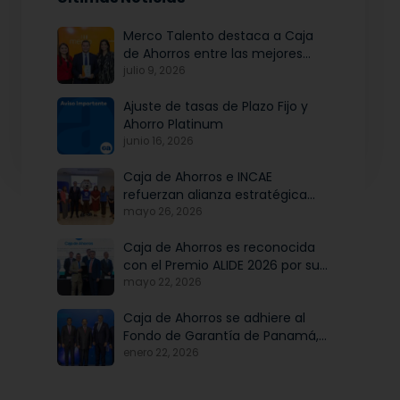
Merco Talento destaca a Caja
de Ahorros entre las mejores
empresas para atraer y fidelizar
julio 9, 2026
talento
Ajuste de tasas de Plazo Fijo y
Ahorro Platinum
junio 16, 2026
Caja de Ahorros e INCAE
refuerzan alianza estratégica
para potenciar el talento y la
mayo 26, 2026
modernización institucional
Caja de Ahorros es reconocida
con el Premio ALIDE 2026 por su
Programa de Educación
mayo 22, 2026
Financiera
Caja de Ahorros se adhiere al
Fondo de Garantía de Panamá,
iniciativa articulada por Banco
enero 22, 2026
Nacional de Panamá, en
beneficio de las mipymes