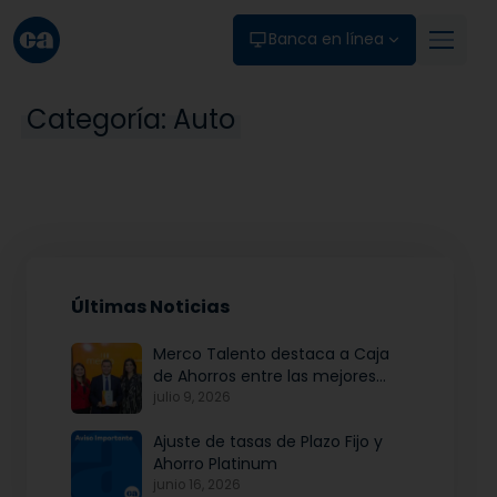
Skip to main content
Banca en línea
Categoría:
Auto
Últimas Noticias
Merco Talento destaca a Caja
de Ahorros entre las mejores
empresas para atraer y fidelizar
julio 9, 2026
talento
Ajuste de tasas de Plazo Fijo y
Ahorro Platinum
junio 16, 2026