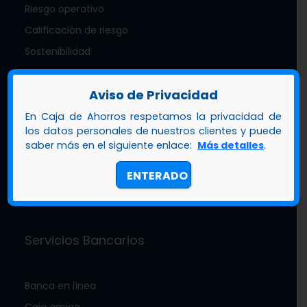
Riesgo operativo
Calificación de riesgo
Sostenibilidad
Nuestra mascota zambo
Aviso de Privacidad
Documentos de interés
Memoria anual
En Caja de Ahorros respetamos la privacidad de
los datos personales de nuestros clientes y puede
Estados financieros
saber más en el siguiente enlace:
Más detalles
.
Trabaja con nosotros
ENTERADO
Crecimiento y transformación
Servicios Bancarios
Banca en línea
Caja amiga