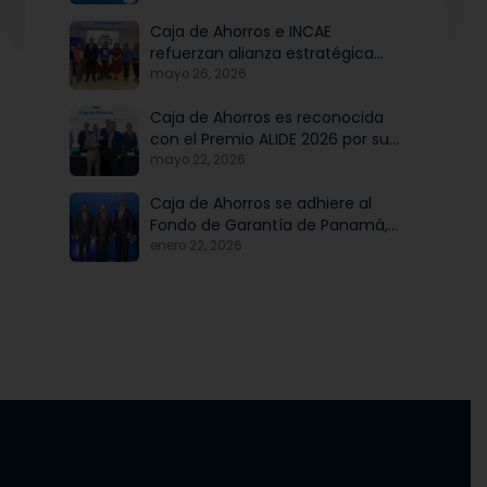
Caja de Ahorros e INCAE
refuerzan alianza estratégica
para potenciar el talento y la
mayo 26, 2026
modernización institucional
Caja de Ahorros es reconocida
con el Premio ALIDE 2026 por su
Programa de Educación
mayo 22, 2026
Financiera
Caja de Ahorros se adhiere al
Fondo de Garantía de Panamá,
iniciativa articulada por Banco
enero 22, 2026
Nacional de Panamá, en
beneficio de las mipymes