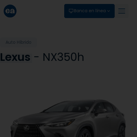
Skip to main content
Banca en línea
Auto Híbrido
Lexus
- NX350h