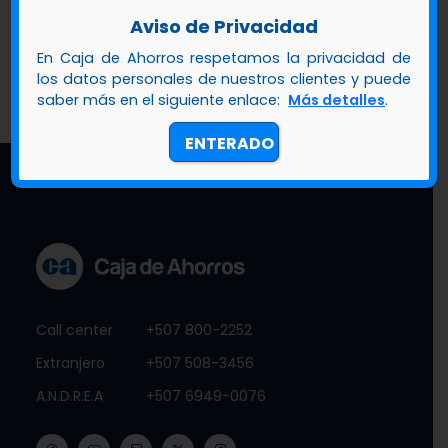
4
5
Aviso de Privacidad
En Caja de Ahorros respetamos la privacidad de
los datos personales de nuestros clientes y puede
saber más en el siguiente enlace:
Más detalles
.
ENTERADO
Call center
+507 800-2252
Extranjero
+507 508-3456
A.N.D.R.E.A
+507 6949-0076