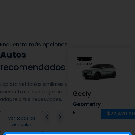
Encuentra más opciones
Autos
recomendados
Explora vehículos similares y
encuentra el que mejor se
Geely
adapte a tus necesidades.
Geometry
E
$22,420.00
Ver todas los
vehículos
PUERTAS
PASAJEROS