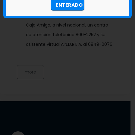
ENTERADO
Cuenta con 55 sucursales, con más de
290 cajeros automáticos y más de 230
Caja Amiga, a nivel nacional, un centro
de atención telefónica 800-2252 y su
asistente virtual A.N.D.R.E.A. al 6949-0076
more