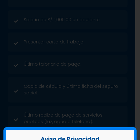
Salario de B/. 1,000.00 en adelante.
Presentar carta de trabajo.
Último talonario de pago.
Copia de cédula y última ficha del seguro
social.
Último recibo de pago de servicios
públicos (luz, agua o teléfono).
Aviso de Privacidad