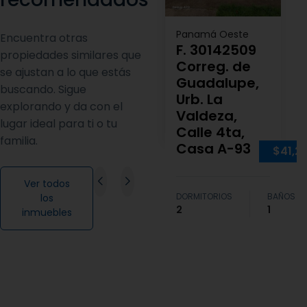
Panamá Oeste
Encuentra otras
F. 30142509
propiedades similares que
Correg. de
se ajustan a lo que estás
Guadalupe,
buscando. Sigue
Urb. La
explorando y da con el
Valdeza,
lugar ideal para ti o tu
Calle 4ta,
familia.
Casa A-93
$41,2
Ver todos
DORMITORIOS
BAÑOS
los
2
1
inmuebles