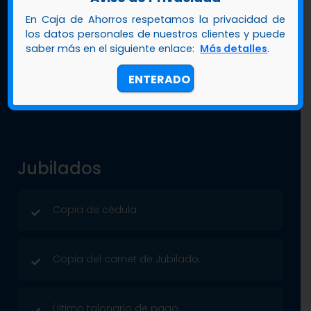
Cotización del sistema fotovoltaico
En Caja de Ahorros respetamos la privacidad de
(paneles solares).
los datos personales de nuestros clientes y puede
saber más en el siguiente enlace:
Más detalles
.
Completar solicitud multiproductos.
ENTERADO
Jubilados
Copia de cédula.
Copia del carnet de Jubilado.
Último talonario de pago.