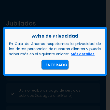
Jubilados
Aviso de Privacidad
Copia de cédula.
En Caja de Ahorros respetamos la privacidad de
los datos personales de nuestros clientes y puede
saber más en el siguiente enlace:
Más detalles
.
Copia del carnet de Jubilado.
ENTERADO
Último talonario de pago.
Último recibo de pago de servicios
públicos (luz, agua o teléfono).