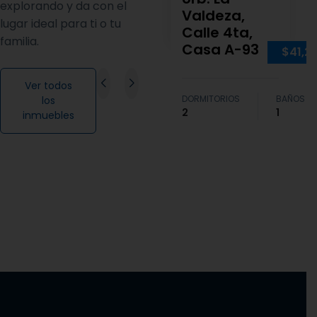
explorando y da con el
Valdeza,
lugar ideal para ti o tu
Calle 4ta,
familia.
Casa A-93
$41,2
Ver todos
DORMITORIOS
BAÑOS
los
2
1
inmuebles