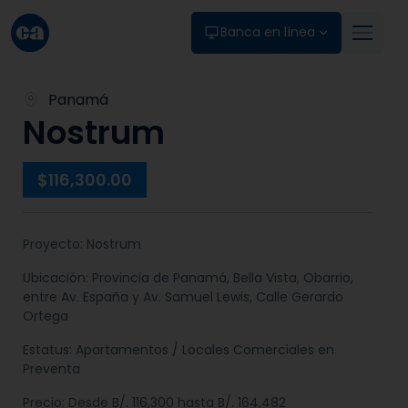
Skip to main content
1
/
1
Banca en línea
Panamá
Nostrum
$116,300.00
Proyecto: Nostrum
Ubicación: Provincia de Panamá, Bella Vista, Obarrio,
entre Av. España y Av. Samuel Lewis, Calle Gerardo
Ortega
Estatus: Apartamentos / Locales Comerciales en
Preventa
Precio: Desde B/. 116,300 hasta B/. 164,482