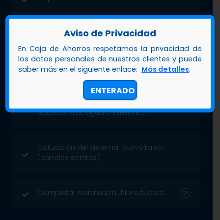
Aviso de Privacidad
Copia del carnet de Jubilado.
En Caja de Ahorros respetamos la privacidad de
los datos personales de nuestros clientes y puede
Último talonario de pago.
saber más en el siguiente enlace:
Más detalles
.
ENTERADO
Último recibo de pago de servicios
públicos (luz, agua o teléfono).
Cotización del sistema fotovoltaico
(paneles solares).
Completar solicitud multiproductos.