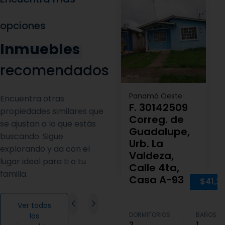
opciones
Inmuebles
recomendados
Panamá Oeste
Encuentra otras
F. 30142509
propiedades similares que
Correg. de
se ajustan a lo que estás
Guadalupe,
buscando. Sigue
Urb. La
explorando y da con el
Valdeza,
lugar ideal para ti o tu
Calle 4ta,
familia.
Casa A-93
$41,2
Ver todos
DORMITORIOS
BAÑOS
los
2
1