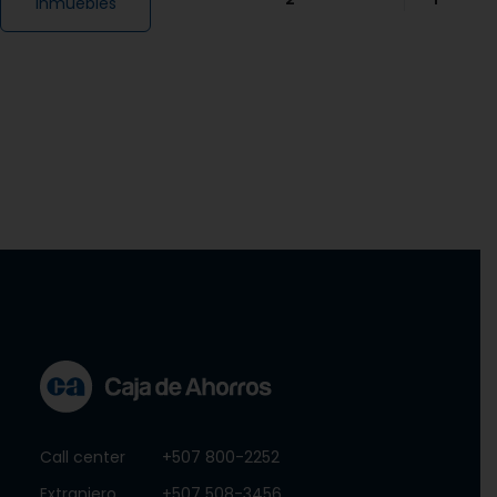
inmuebles
Call center
+507 800-2252
Extranjero
+507 508-3456