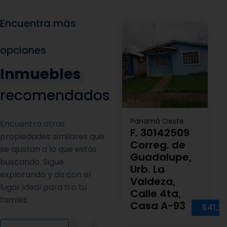
Encuentra más
opciones
Inmuebles
recomendados
Panamá Oeste
Encuentra otras
F. 30142509
propiedades similares que
Correg. de
se ajustan a lo que estás
Guadalupe,
buscando. Sigue
Urb. La
explorando y da con el
Valdeza,
lugar ideal para ti o tu
Calle 4ta,
familia.
Casa A-93
$41,2