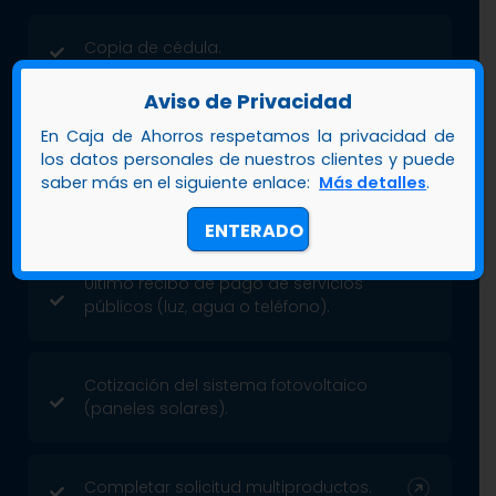
Copia de cédula.
Aviso de Privacidad
Copia del carnet de Jubilado.
En Caja de Ahorros respetamos la privacidad de
los datos personales de nuestros clientes y puede
saber más en el siguiente enlace:
Más detalles
.
Último talonario de pago.
ENTERADO
Último recibo de pago de servicios
públicos (luz, agua o teléfono).
Cotización del sistema fotovoltaico
(paneles solares).
Completar solicitud multiproductos.