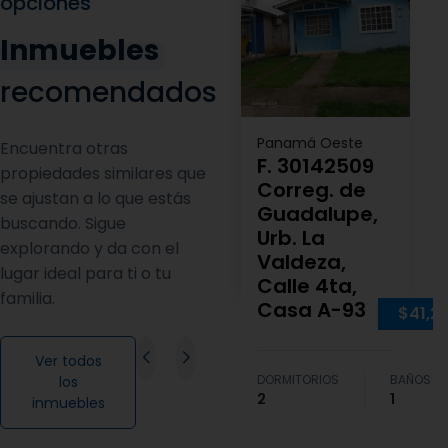
opciones
Inmuebles
recomendados
Panamá Oeste
Encuentra otras
F. 30142509
propiedades similares que
Correg. de
se ajustan a lo que estás
Guadalupe,
buscando. Sigue
Urb. La
explorando y da con el
Valdeza,
lugar ideal para ti o tu
Calle 4ta,
familia.
Casa A-93
$41,2
Ver todos
DORMITORIOS
BAÑOS
los
2
1
inmuebles