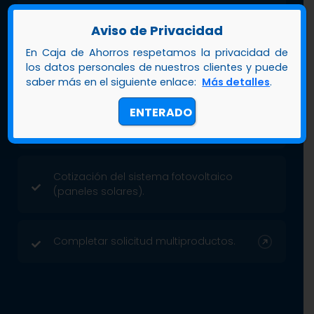
Copia del carnet de Jubilado.
Aviso de Privacidad
En Caja de Ahorros respetamos la privacidad de
Último talonario de pago.
los datos personales de nuestros clientes y puede
saber más en el siguiente enlace:
Más detalles
.
ENTERADO
Último recibo de pago de servicios
públicos (luz, agua o teléfono).
Cotización del sistema fotovoltaico
(paneles solares).
Completar solicitud multiproductos.