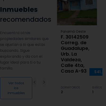
Inmuebles
recomendados
Panamá Oeste
Encuentra otras
F. 30142509
propiedades similares que
Correg. de
se ajustan a lo que estás
Guadalupe,
buscando. Sigue
Urb. La
explorando y da con el
Valdeza,
lugar ideal para ti o tu
Calle 4ta,
familia.
Casa A-93
$41,2
Ver todos
DORMITORIOS
BAÑOS
los
2
1
inmuebles