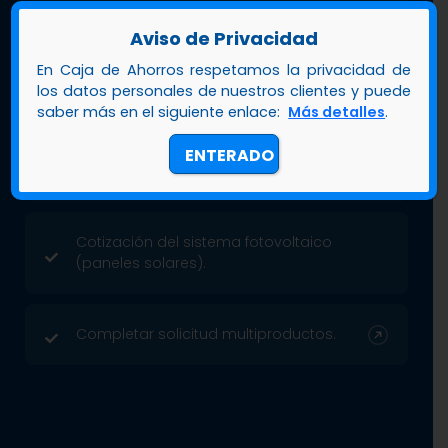
Copia del carnet de Jubilado.
Aviso de Privacidad
En Caja de Ahorros respetamos la privacidad de
Último talonario de pago.
los datos personales de nuestros clientes y puede
saber más en el siguiente enlace:
Más detalles
.
Último recibo de pago de servicios
ENTERADO
públicos (luz, agua o teléfono).
Cotización del sistema fotovoltaico
(paneles solares).
Completar solicitud multiproductos.