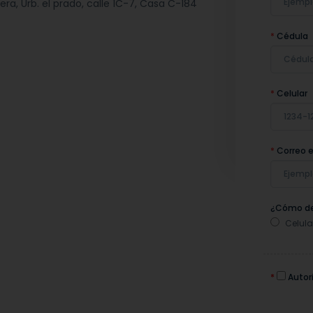
ra, Urb. el prado, calle 1C-7, Casa C-184
*
Cédula
*
Celular
*
Correo e
¿Cómo de
Celula
*
Autori