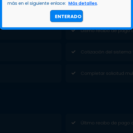
más en el siguiente enlace:
Más detalles
.
mpleo.
Copia de cédula y última
ENTERADO
Último recibo de pago de
Cotización del sistema 
Completar solicitud mul
Último recibo de pago de