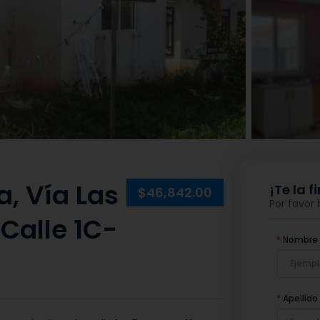
a, Vía Las
¡Te la 
$46,842.00
Por favor
 Calle 1C-
*
Nombre
*
Apellido