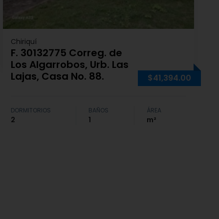
Chiriquí
F. 30132775 Correg. de
Los Algarrobos, Urb. Las
Lajas, Casa No. 88.
$41,394.00
DORMITORIOS
BAÑOS
ÁREA
2
1
m²