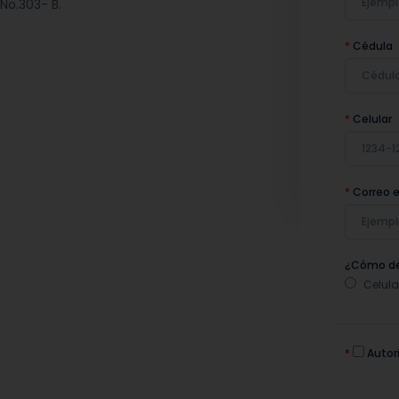
No.303- B.
*
Cédula
*
Celular
*
Correo e
¿Cómo de
Celula
*
Autori