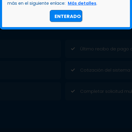
más en el siguiente enlace:
Más detalles
.
ENTERADO
Último recibo de pago de
Cotización del sistema 
Completar solicitud mul