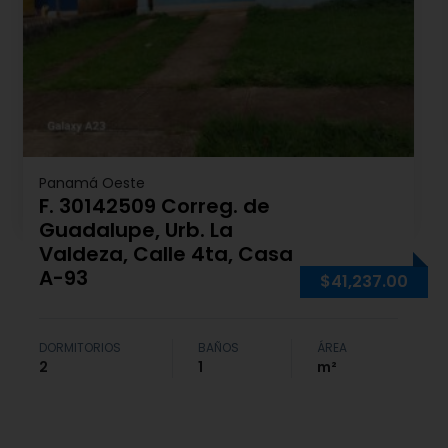
Panamá Oeste
F. 30142509 Correg. de
Guadalupe, Urb. La
Valdeza, Calle 4ta, Casa
A-93
$41,237.00
DORMITORIOS
BAÑOS
ÁREA
2
1
m²