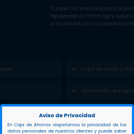
Cumplir con estos requisitos te per
hipotecario
de forma ágil y segura
para solicitar por tu propiedad soñ
mpleo.
Copia de cédula y última
Último recibo de pago de
Cotización del sistema 
Aviso de Privacidad
En Caja de Ahorros respetamos la privacidad de los
datos personales de nuestros clientes y puede saber
Completar solicitud mul