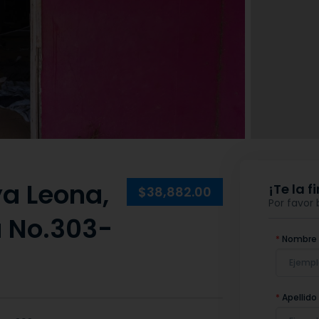
ya Leona,
¡Te la 
$38,882.00
Por favor
a No.303-
*
Nombre
*
Apellido