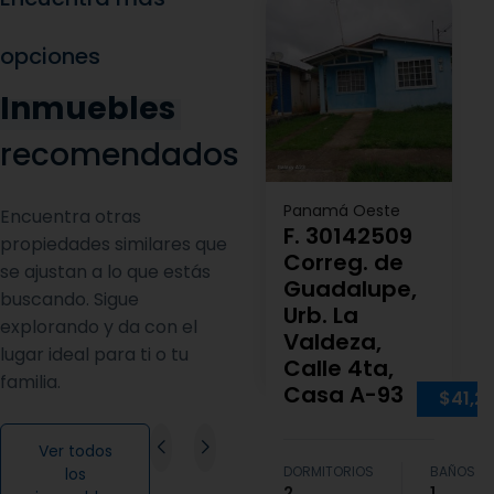
opciones
Inmuebles
recomendados
Panamá Oeste
Encuentra otras
F. 30142509
propiedades similares que
Correg. de
se ajustan a lo que estás
Guadalupe,
buscando. Sigue
Urb. La
explorando y da con el
Valdeza,
lugar ideal para ti o tu
Calle 4ta,
familia.
Casa A-93
$41,2
Ver todos
DORMITORIOS
BAÑOS
los
2
1