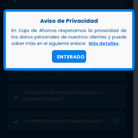
Aviso de Privacidad
Copia del carnet de Jubilado.
En Caja de Ahorros respetamos la privacidad de
los datos personales de nuestros clientes y puede
Último talonario de pago.
saber más en el siguiente enlace:
Más detalles
.
ENTERADO
Último recibo de pago de servicios
públicos (luz, agua o teléfono).
Cotización del sistema fotovoltaico
(paneles solares).
Completar solicitud multiproductos.