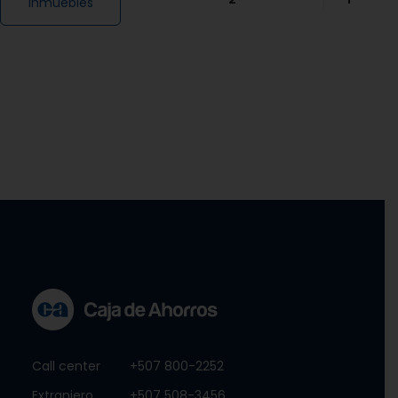
inmuebles
Call center
+507 800-2252
Extranjero
+507 508-3456