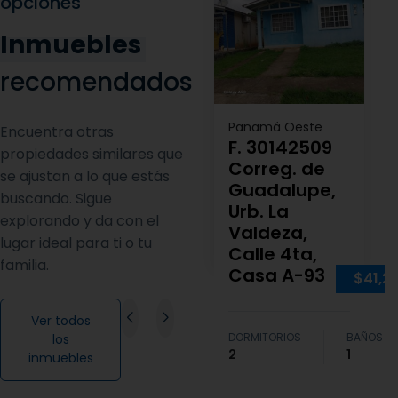
opciones
Inmuebles
recomendados
Panamá Oeste
Encuentra otras
F. 30142509
propiedades similares que
Correg. de
se ajustan a lo que estás
Guadalupe,
buscando. Sigue
Urb. La
explorando y da con el
Valdeza,
lugar ideal para ti o tu
Calle 4ta,
familia.
Casa A-93
$41,2
Ver todos
DORMITORIOS
BAÑOS
los
2
1
inmuebles