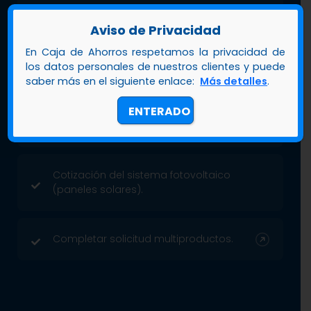
Copia del carnet de Jubilado.
Aviso de Privacidad
En Caja de Ahorros respetamos la privacidad de
Último talonario de pago.
los datos personales de nuestros clientes y puede
saber más en el siguiente enlace:
Más detalles
.
ENTERADO
Último recibo de pago de servicios
públicos (luz, agua o teléfono).
Cotización del sistema fotovoltaico
(paneles solares).
Completar solicitud multiproductos.