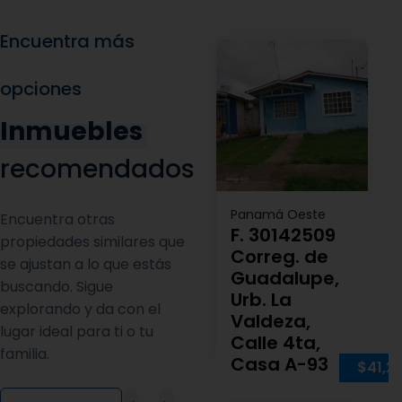
Encuentra más
opciones
Inmuebles
recomendados
Panamá Oeste
Encuentra otras
F. 30142509
propiedades similares que
Correg. de
se ajustan a lo que estás
Guadalupe,
buscando. Sigue
Urb. La
explorando y da con el
Valdeza,
lugar ideal para ti o tu
Calle 4ta,
familia.
Casa A-93
$41,2