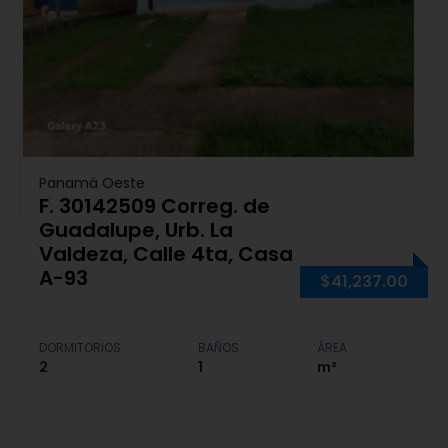
Panamá Oeste
F. 30142509 Correg. de
Guadalupe, Urb. La
Valdeza, Calle 4ta, Casa
A-93
$41,237.00
DORMITORIOS
BAÑOS
ÁREA
2
1
m²