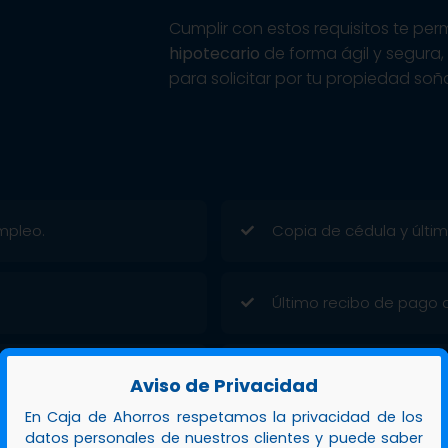
Cumplir con estos requisitos te per
hipotecario
de forma ágil y segura
para solicitar por tu propiedad soñ
mpleo.
Copia de cédula y última
Último recibo de pago de
Cotización del sistema 
Aviso de Privacidad
En Caja de Ahorros respetamos la privacidad de los
datos personales de nuestros clientes y puede saber
Completar solicitud mul