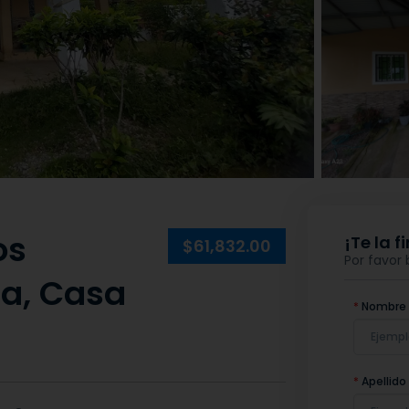
os
¡Te la 
$61,832.00
Por favor
ha, Casa
*
Nombre
*
Apellido