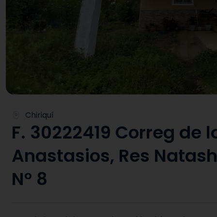
Chiriquí
F. 30222419 Correg de l
Anastasios, Res Natas
N° 8