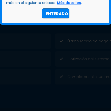
más en el siguiente enlace:
Más detalles
.
ENTERADO
Último recibo de pago de
Cotización del sistema 
Completar solicitud mul