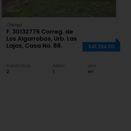
Chiriquí
F. 30132775 Correg. de
Los Algarrobos, Urb. Las
Lajas, Casa No. 88.
$41,394.00
DORMITORIOS
BAÑOS
ÁREA
2
1
m²