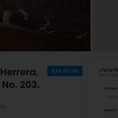
Herrera,
¡Te la 
$34,337.00
Por favor
 No. 203.
*
Nombre
203.
*
Apellido