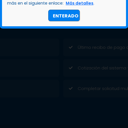
más en el siguiente enlace:
Más detalles
.
ENTERADO
Último recibo de pago de
Cotización del sistema 
Completar solicitud mul