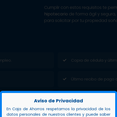
Cumplir con estos requisitos te per
hipotecario
de forma ágil y segura
para solicitar por tu propiedad soñ
mpleo.
Copia de cédula y última
Último recibo de pago de
Cotización del sistema 
Aviso de Privacidad
En Caja de Ahorros respetamos la privacidad de los
datos personales de nuestros clientes y puede saber
Completar solicitud mul