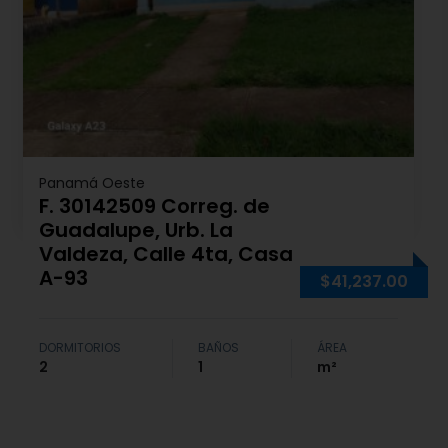
Panamá Oeste
F. 30142509 Correg. de
Guadalupe, Urb. La
Valdeza, Calle 4ta, Casa
A-93
$41,237.00
DORMITORIOS
BAÑOS
ÁREA
2
1
m²