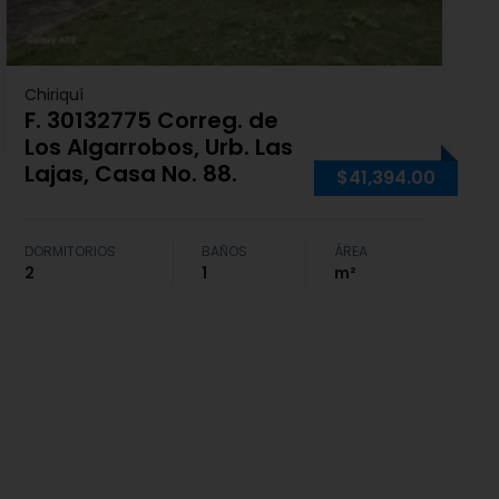
Chiriquí
F. 30132775 Correg. de
Los Algarrobos, Urb. Las
Lajas, Casa No. 88.
$41,394.00
DORMITORIOS
BAÑOS
ÁREA
2
1
m²