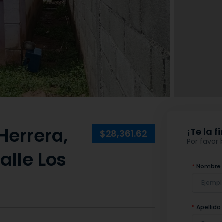
Herrera,
¡Te la 
$28,361.62
Por favor
alle Los
*
Nombre
*
Apellido