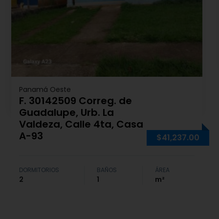
Panamá Oeste
F. 30142509 Correg. de
Guadalupe, Urb. La
Valdeza, Calle 4ta, Casa
A-93
$41,237.00
DORMITORIOS
BAÑOS
ÁREA
2
1
m²