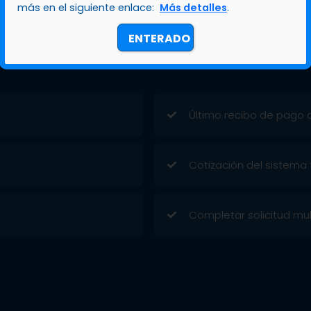
más en el siguiente enlace:
Más detalles
.
ENTERADO
Último recibo de pago de
Cotización del sistema 
Completar solicitud mul