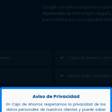
Cumplir con estos requisitos te per
hipotecario
de forma ágil y segura
para solicitar por tu propiedad soñ
mpleo.
Copia de cédula y última
Último recibo de pago de
Cotización del sistema 
Aviso de Privacidad
En Caja de Ahorros respetamos la privacidad de los
datos personales de nuestros clientes y puede saber
Completar solicitud mul