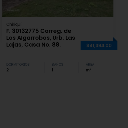
Chiriquí
F. 30132775 Correg. de
Los Algarrobos, Urb. Las
Lajas, Casa No. 88.
$41,394.00
DORMITORIOS
BAÑOS
ÁREA
2
1
m²