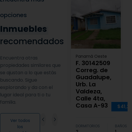
opciones
Inmuebles
recomendados
Panamá Oeste
Encuentra otras
F. 30142509
propiedades similares que
Correg. de
se ajustan a lo que estás
Guadalupe,
buscando. Sigue
Urb. La
explorando y da con el
Valdeza,
lugar ideal para ti o tu
Calle 4ta,
familia.
Casa A-93
$41,2
Ver todos
DORMITORIOS
BAÑOS
los
2
1