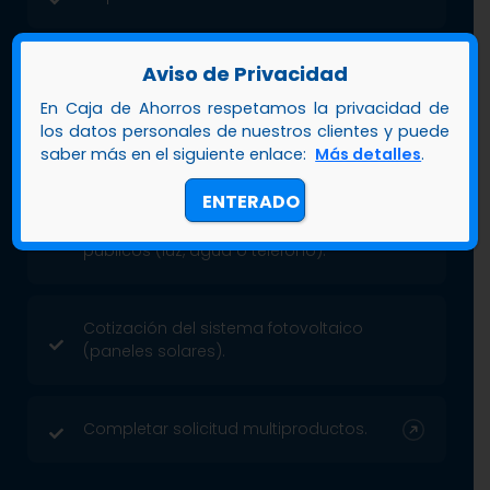
Aviso de Privacidad
Copia del carnet de Jubilado.
En Caja de Ahorros respetamos la privacidad de
los datos personales de nuestros clientes y puede
Último talonario de pago.
saber más en el siguiente enlace:
Más detalles
.
ENTERADO
Último recibo de pago de servicios
públicos (luz, agua o teléfono).
Cotización del sistema fotovoltaico
(paneles solares).
Completar solicitud multiproductos.