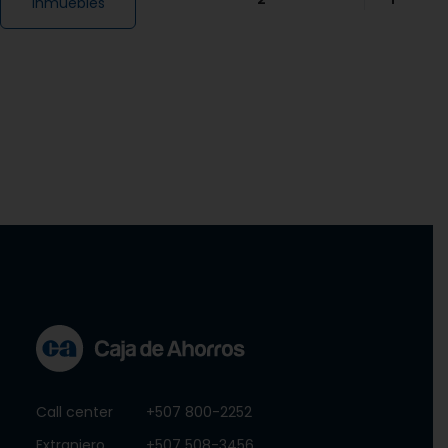
inmuebles
Call center
+507 800-2252
Extranjero
+507 508-3456