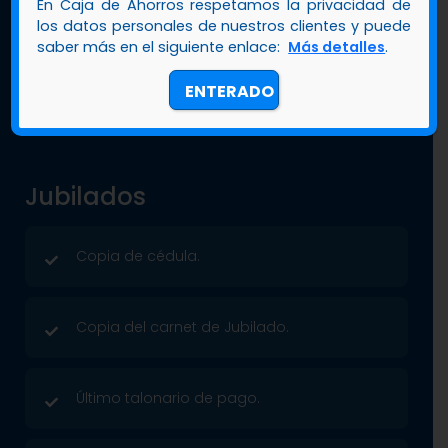
En Caja de Ahorros respetamos la privacidad de
los datos personales de nuestros clientes y puede
saber más en el siguiente enlace:
Más detalles
.
Completar solicitud multiproductos.
ENTERADO
Jubilados
Copia de cédula.
Copia del carnet de Jubilado.
Último talonario de pago.