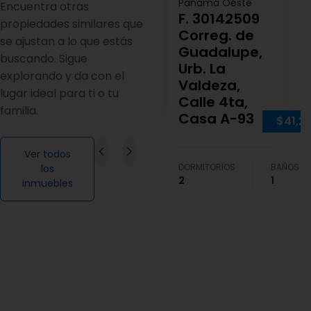
Panamá Oeste
Encuentra otras
F. 30142509
propiedades similares que
Correg. de
se ajustan a lo que estás
Guadalupe,
buscando. Sigue
Urb. La
explorando y da con el
Valdeza,
lugar ideal para ti o tu
Calle 4ta,
familia.
Casa A-93
$41,2
Ver todos
DORMITORIOS
BAÑOS
los
2
1
inmuebles