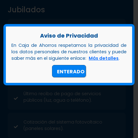
Jubilados
Copia de cédula.
Aviso de Privacidad
En Caja de Ahorros respetamos la privacidad de
Copia del carnet de Jubilado.
los datos personales de nuestros clientes y puede
saber más en el siguiente enlace:
Más detalles
.
ENTERADO
Último talonario de pago.
Último recibo de pago de servicios
públicos (luz, agua o teléfono).
Cotización del sistema fotovoltaico
(paneles solares).