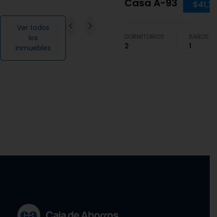
Casa A-93
$41,2
Ver todos
DORMITORIOS
BAÑOS
los
2
1
inmuebles