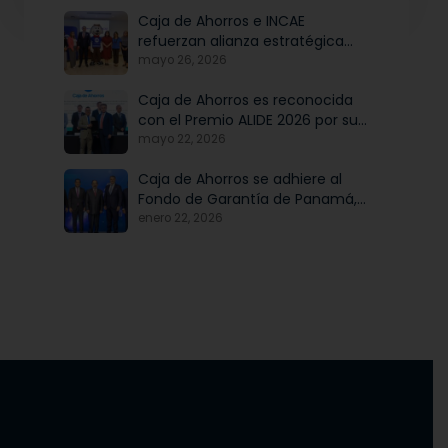
Caja de Ahorros e INCAE
refuerzan alianza estratégica
para potenciar el talento y la
mayo 26, 2026
modernización institucional
Caja de Ahorros es reconocida
con el Premio ALIDE 2026 por su
Programa de Educación
mayo 22, 2026
Financiera
Caja de Ahorros se adhiere al
Fondo de Garantía de Panamá,
iniciativa articulada por Banco
enero 22, 2026
Nacional de Panamá, en
beneficio de las mipymes