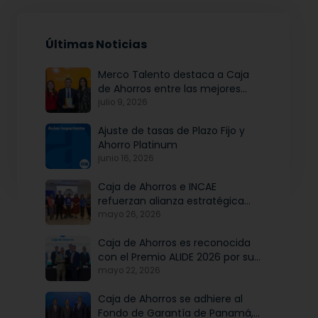
Últimas Noticias
Merco Talento destaca a Caja
de Ahorros entre las mejores
empresas para atraer y fidelizar
julio 9, 2026
talento
Ajuste de tasas de Plazo Fijo y
Ahorro Platinum
junio 16, 2026
Caja de Ahorros e INCAE
refuerzan alianza estratégica
para potenciar el talento y la
mayo 26, 2026
modernización institucional
Caja de Ahorros es reconocida
con el Premio ALIDE 2026 por su
Programa de Educación
mayo 22, 2026
Financiera
Caja de Ahorros se adhiere al
Fondo de Garantía de Panamá,