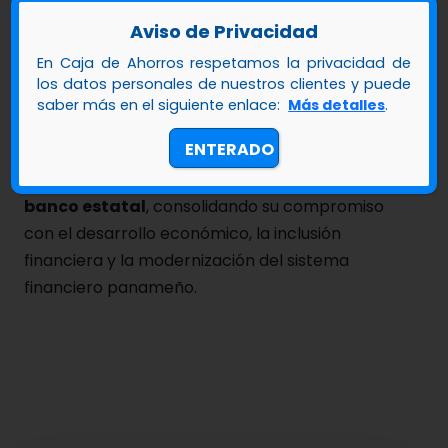
gestión transparente, cercana y con
Aviso de Privacidad
visión de futuro.
En Caja de Ahorros respetamos la privacidad de
Andrés Farrugia G., gerente general de
los datos personales de nuestros clientes y puede
saber más en el siguiente enlace:
Más detalles
.
Caja de Ahorros
ENTERADO
Caja de Ahorros reafirma su liderazgo como
banco estatal
, consolidando su compromiso
con el desarrollo económico, la inclusión
financiera y la modernización del sistema
financiero panameño.