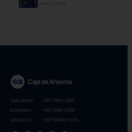
iniciativa articulada por Banco
enero 22, 2026
Nacional de Panamá, en
beneficio de las mipymes
Call center
+507 800-2252
Extranjero
+507 508-3456
A.N.D.R.E.A
+507 6949-0076