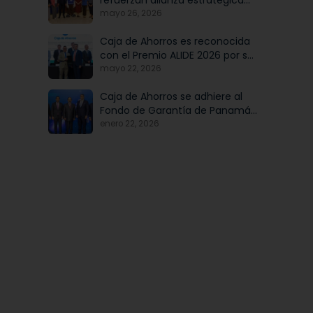
refuerzan alianza estratégica
para potenciar el talento y la
mayo 26, 2026
modernización institucional
Caja de Ahorros es reconocida
con el Premio ALIDE 2026 por su
Programa de Educación
mayo 22, 2026
Financiera
Caja de Ahorros se adhiere al
Fondo de Garantía de Panamá,
iniciativa articulada por Banco
enero 22, 2026
Nacional de Panamá, en
beneficio de las mipymes