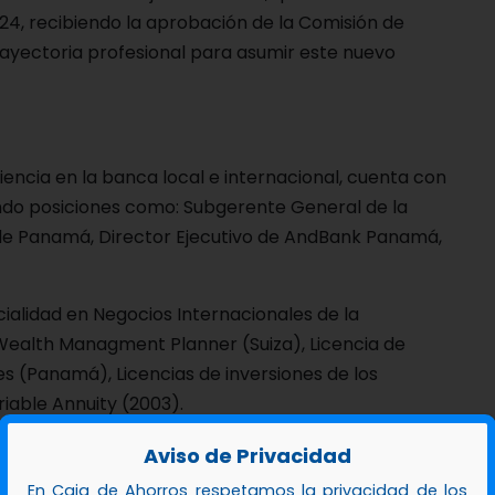
24, recibiendo la aprobación de la Comisión de
 trayectoria profesional para asumir este nuevo
iencia en la banca local e internacional, cuenta con
ndo posiciones como: Subgerente General de la
 de Panamá, Director Ejecutivo de AndBank Panamá,
alidad en Negocios Internacionales de la
 Wealth Managment Planner (Suiza), Licencia de
es (Panamá), Licencias de inversiones de los
ariable Annuity (2003).
residente de Ventas en Mundial Asset Mangament y
Aviso de Privacidad
 ha presidido importantes empresas como
En Caja de Ahorros respetamos la privacidad de los