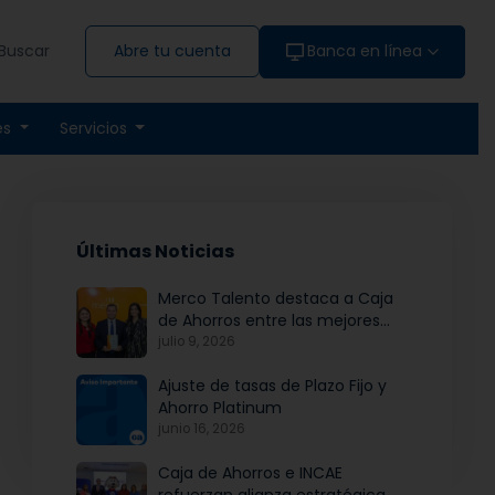
Buscar
Abre tu cuenta
Banca en línea
es
Servicios
Últimas Noticias
Merco Talento destaca a Caja
de Ahorros entre las mejores
empresas para atraer y fidelizar
julio 9, 2026
talento
Ajuste de tasas de Plazo Fijo y
Ahorro Platinum
junio 16, 2026
Caja de Ahorros e INCAE