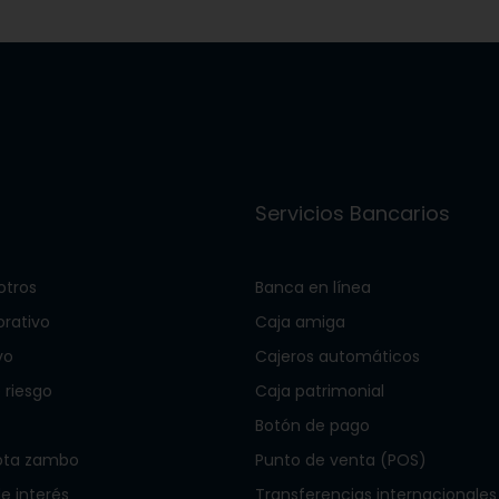
s
Servicios Bancarios
otros
Banca en línea
orativo
Caja amiga
vo
Cajeros automáticos
 riesgo
Caja patrimonial
Botón de pago
ota zambo
Punto de venta (POS)
 interés
Transferencias internacionales