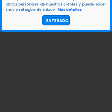
ce Consulting.
datos personales de nuestros clientes y puede saber
más en el siguiente enlace:
Más detalles
.
í como participante activo de la responsabilidad
ENTERADO
 lucro. Desde el 2017, es el presidente de la Junta
amá.