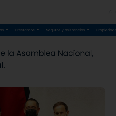
tas
Préstamos
Seguros y asistencias
Propiedad
nte la Asamblea Nacional,
l.