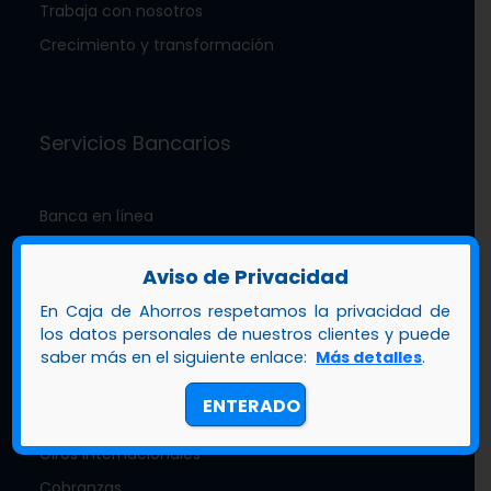
Trabaja con nosotros
Crecimiento y transformación
Servicios Bancarios
Banca en línea
Caja amiga
Aviso de Privacidad
Cajeros automáticos
En Caja de Ahorros respetamos la privacidad de
Caja patrimonial
los datos personales de nuestros clientes y puede
Botón de pago
saber más en el siguiente enlace:
Más detalles
.
Punto de venta (POS)
ENTERADO
Transferencias internacionales
Giros internacionales
Cobranzas