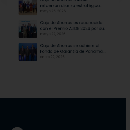
refuerzan alianza estratégica
para potenciar el talento y la
mayo 26, 2026
modernización institucional
Caja de Ahorros es reconocida
con el Premio ALIDE 2026 por su
Programa de Educación
mayo 22, 2026
Financiera
Caja de Ahorros se adhiere al
Fondo de Garantía de Panamá,
iniciativa articulada por Banco
enero 22, 2026
Nacional de Panamá, en
beneficio de las mipymes