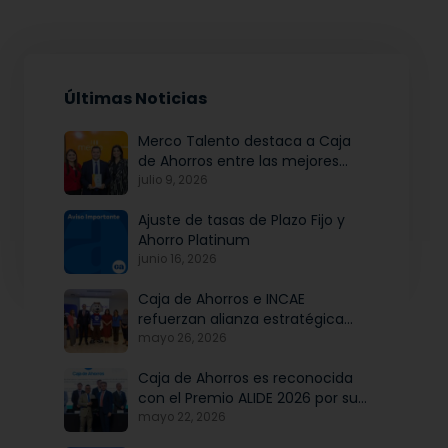
Últimas Noticias
Merco Talento destaca a Caja
de Ahorros entre las mejores
empresas para atraer y fidelizar
julio 9, 2026
talento
Ajuste de tasas de Plazo Fijo y
Ahorro Platinum
junio 16, 2026
Caja de Ahorros e INCAE
refuerzan alianza estratégica
para potenciar el talento y la
mayo 26, 2026
modernización institucional
Caja de Ahorros es reconocida
con el Premio ALIDE 2026 por su
Programa de Educación
mayo 22, 2026
Financiera