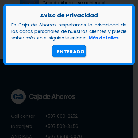
Caja de Ahorros se adhiere al
Fondo de Garantía de Panamá,
Aviso de Privacidad
iniciativa articulada por Banco
enero 22, 2026
Nacional de Panamá, en
En Caja de Ahorros respetamos la privacidad de
beneficio de las mipymes
los datos personales de nuestros clientes y puede
saber más en el siguiente enlace:
Más detalles
.
ENTERADO
Call center
+507 800-2252
Extranjero
+507 508-3456
A.N.D.R.E.A
+507 6949-0076