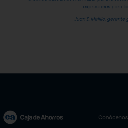
expresiones para la
Juan E. Melillo, gerent
Conóceno