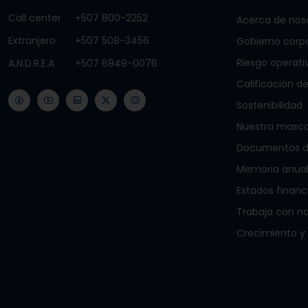
Call center
+507 800-2252
Acerca de nos
Extranjero
+507 508-3456
Gobierno corp
Riesgo operati
A.N.D.R.E.A
+507 6949-0076
Calificación de
Sostenibilidad
Nuestra masc
Documentos de
Memoria anua
Estados financ
Trabaja con n
Crecimiento y