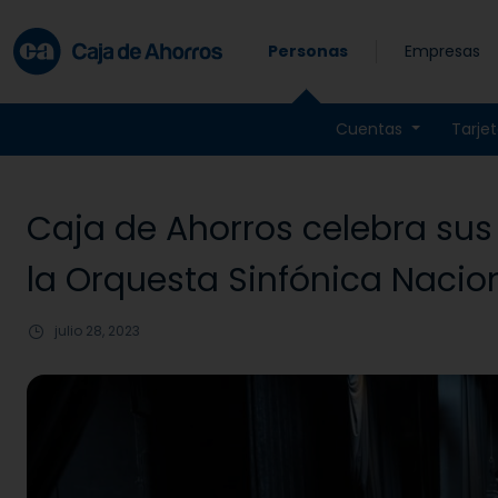
Skip to main content
Personas
Empresas
Cuentas
Tarje
Caja de Ahorros celebra sus
la Orquesta Sinfónica Nacio
julio 28, 2023