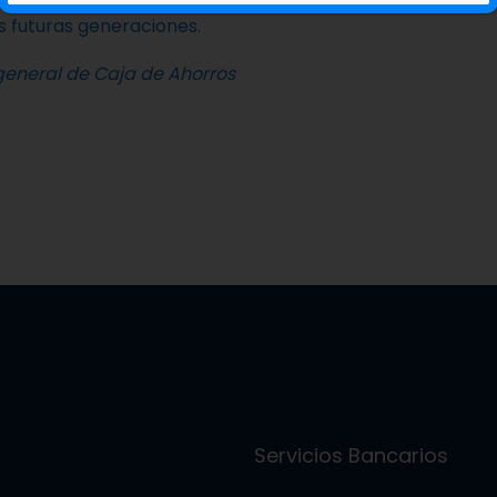
s futuras generaciones.
e general de Caja de Ahorros
s
Servicios Bancarios