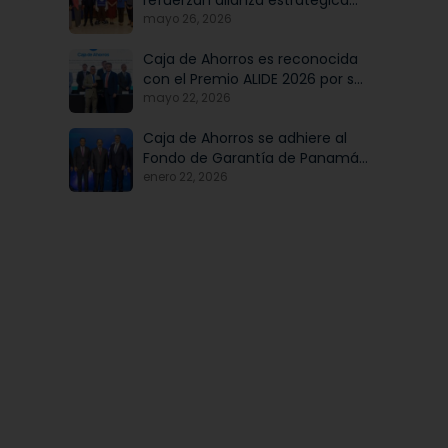
refuerzan alianza estratégica
para potenciar el talento y la
mayo 26, 2026
modernización institucional
Caja de Ahorros es reconocida
con el Premio ALIDE 2026 por su
Programa de Educación
mayo 22, 2026
Financiera
Caja de Ahorros se adhiere al
Fondo de Garantía de Panamá,
iniciativa articulada por Banco
enero 22, 2026
Nacional de Panamá, en
beneficio de las mipymes