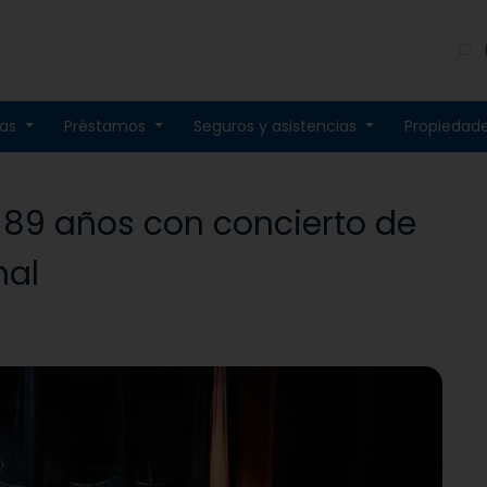
tas
Préstamos
Seguros y asistencias
Propiedad
 89 años con concierto de
nal