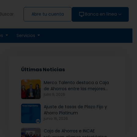
Buscar
Abre tu cuenta
Banca en línea
es
Servicios
Últimas Noticias
Merco Talento destaca a Caja
de Ahorros entre las mejores
empresas para atraer y fidelizar
julio 9, 2026
talento
Ajuste de tasas de Plazo Fijo y
Ahorro Platinum
junio 16, 2026
Caja de Ahorros e INCAE