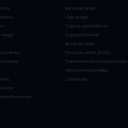
otros
Banca en línea
orativo
Caja amiga
vo
Cajeros automáticos
 riesgo
Caja patrimonial
Botón de pago
ota zambo
Punto de venta (POS)
 interés
Transferencias internacionales
l
Giros internacionales
ieros
Cobranzas
osotros
 transformación