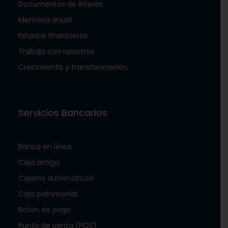
Tortí,
Chepo
,
Panamá
Documentos de interés
Memoria anual
Mini Super Luydi
Estados financieros
Cerrado
Abre a las 6:00 am
Trabaja con nosotros
Tortí,
Chepo
,
Panamá
Crecimiento y transformación
Motivador Market
Cerrado
Abre a las 6:00 am
Servicios Bancarios
Tortí,
Chepo
,
Panamá
Mini Super La Rosa Roja
Banca en línea
Cerrado
Abre a las 7:00 am
Caja amiga
Chilibre,
Panamá
,
Panamá
Cajeros automáticos
Caja patrimonial
Tienda 98
Cerrado
Botón de pago
Abre a las 7:00 am
Chilibre,
Panamá
,
Panamá
Punto de venta (POS)