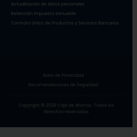
Actualización de datos personales
Mini Súper La Casita De Oro
Retención impuesto inmueble
Cerrado
Abre a las 7:30 am
Sora,
Chame
,
Panamá Oeste
Contrato Único de Productos y Servicios Bancarios
Mini Super Marye
Cerrado
Abre a las 7:00 am
Amador,
La Chorrera
,
Panamá Oeste
Kiosco De Todito
Aviso de Privacidad
Cerrado
Abre a las 7:00 am
Recomendaciones de Seguridad
Obaldía,
La Chorrera
,
Panamá Oeste
Interwest
Copyright © 2026 Caja de Ahorros. Todos los
derechos reservados.
Cerrado
Arraijàn,
Arraiján
,
Panamá Oeste