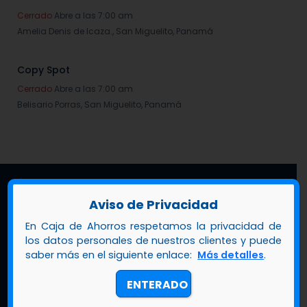
Cerrado
Abre a las 7:00 am
Amelia Denis de Icaza.,
San Miguelito
,
Panamá
Copy Spot
Cerrado
Abre a las 7:00 am
Belisario Porras,
San Miguelito
,
Panamá
Abarrotería Niña Iris
Cerrado
Abre a las 6:00 am
San Miguel,
Balboa
,
Panamá
Aviso de Privacidad
Lirjos Deportes
En Caja de Ahorros respetamos la privacidad de
Cerrado
Abre a las 7:30 am
los datos personales de nuestros clientes y puede
Chepo,
Chepo
,
Panamá
saber más en el siguiente enlace:
Más detalles
.
ENTERADO
Mini Super Hnos. Ojo
Call center
+507 800-2252