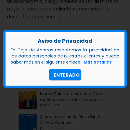
de la economía, asegurándose de ser siempre el
mejor aliado para los clientes y comunidades
donde tenga presencia.
Aviso de Privacidad
En Caja de Ahorros respetamos la privacidad de
los datos personales de nuestros clientes y puede
saber más en el siguiente enlace:
Más detalles
.
ENTERADO
Últimas Noticias
Merco Talento destaca a Caja
de Ahorros entre las mejores
empresas para atraer y fidelizar
julio 9, 2026
talento
Ajuste de tasas de Plazo Fijo y
Ahorro Platinum
junio 16, 2026