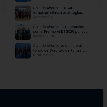
Caja de Ahorros e INCAE
refuerzan alianza estratégica
para potenciar el talento y la
mayo 26, 2026
modernización institucional
Caja de Ahorros es reconocida
con el Premio ALIDE 2026 por su
Programa de Educación
mayo 22, 2026
Financiera
Caja de Ahorros se adhiere al
Fondo de Garantía de Panamá,
iniciativa articulada por Banco
enero 22, 2026
Nacional de Panamá, en
beneficio de las mipymes