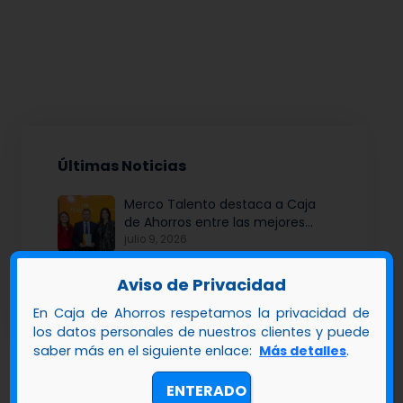
Últimas Noticias
Merco Talento destaca a Caja
de Ahorros entre las mejores
empresas para atraer y fidelizar
julio 9, 2026
talento
Ajuste de tasas de Plazo Fijo y
Aviso de Privacidad
Ahorro Platinum
junio 16, 2026
En Caja de Ahorros respetamos la privacidad de
los datos personales de nuestros clientes y puede
Caja de Ahorros e INCAE
saber más en el siguiente enlace:
Más detalles
.
refuerzan alianza estratégica
para potenciar el talento y la
mayo 26, 2026
ENTERADO
modernización institucional