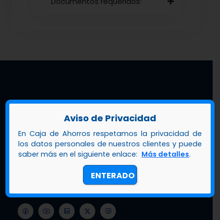
Documentos requeridos:
Aviso de Privacidad
En Caja de Ahorros respetamos la privacidad de
los datos personales de nuestros clientes y puede
Call center
+507 800-2252
saber más en el siguiente enlace:
Más detalles
.
Extranjero
+507 508-3456
ENTERADO
A.N.D.R.E.A
+507 6949-0076