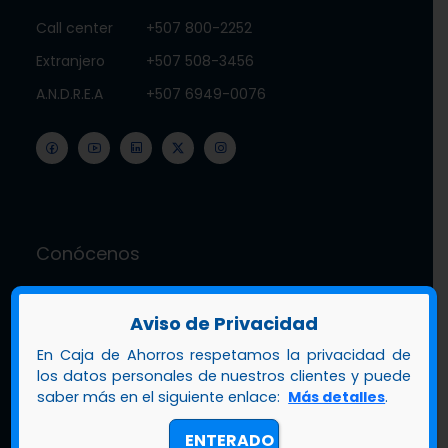
Call center
+507 800-2252
Extranjero
+507 508-3456
A.N.D.R.E.A
+507 6949-0076
Conócenos
Acerca de nosotros
Aviso de Privacidad
Gobierno corporativo
En Caja de Ahorros respetamos la privacidad de
los datos personales de nuestros clientes y puede
Riesgo operativo
saber más en el siguiente enlace:
Más detalles
.
Calificación de riesgo
ENTERADO
Sostenibilidad