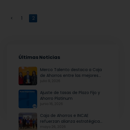
<
1
2
Últimas Noticias
Merco Talento destaca a Caja
de Ahorros entre las mejores
empresas para atraer y fidelizar
julio 9, 2026
talento
Ajuste de tasas de Plazo Fijo y
Ahorro Platinum
junio 16, 2026
Caja de Ahorros e INCAE
refuerzan alianza estratégica
para potenciar el talento y la
mayo 26, 2026