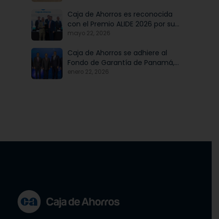
modernización institucional
Caja de Ahorros es reconocida
con el Premio ALIDE 2026 por su
Programa de Educación
mayo 22, 2026
Financiera
Caja de Ahorros se adhiere al
Fondo de Garantía de Panamá,
iniciativa articulada por Banco
enero 22, 2026
Nacional de Panamá, en
beneficio de las mipymes