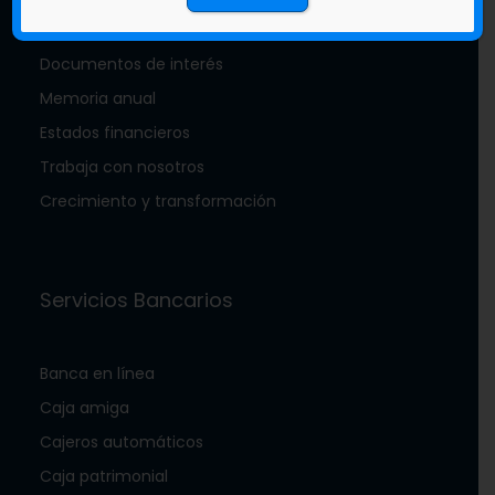
Nuestra mascota zambo
Documentos de interés
Memoria anual
Estados financieros
Trabaja con nosotros
Crecimiento y transformación
Servicios Bancarios
Banca en línea
Caja amiga
Cajeros automáticos
Caja patrimonial