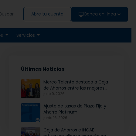
Buscar
Abre tu cuenta
Banca en línea
es
Servicios
Últimas Noticias
Merco Talento destaca a Caja
de Ahorros entre las mejores
empresas para atraer y fidelizar
julio 9, 2026
talento
Ajuste de tasas de Plazo Fijo y
Ahorro Platinum
junio 16, 2026
Caja de Ahorros e INCAE