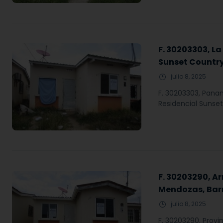
F. 30203303, La
Sunset Country
julio 8, 2025
F. 30203303, Panam
Residencial Sunset
F. 30203290, Ar
Mendozas, Barr
julio 8, 2025
F. 30203290, Provi