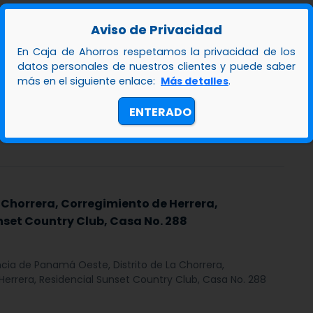
 Chorrera, Corregimiento Herrera, Sector Las
Aviso de Privacidad
encial Valle Real, Lote No. 294.
En Caja de Ahorros respetamos la privacidad de los
datos personales de nuestros clientes y puede saber
más en el siguiente enlace:
Más detalles
.
ncia de Panamá Oeste, Distrito de La Chorrera,
era, Sector Las Mendozas, Residencial Valle Real, Lote No.
ENTERADO
 Chorrera, Corregimiento de Herrera,
nset Country Club, Casa No. 288
ncia de Panamá Oeste, Distrito de La Chorrera,
errera, Residencial Sunset Country Club, Casa No. 288