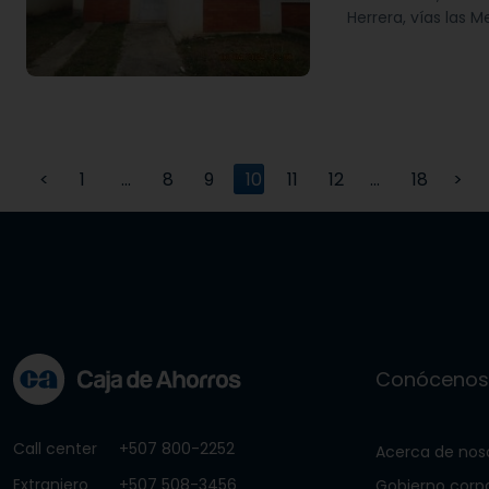
Herrera, vías las 
<
1
…
8
9
10
11
12
…
18
>
Conóceno
Call center
+507 800-2252
Acerca de nos
Extranjero
+507 508-3456
Gobierno corp