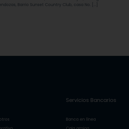
Mendozas, Barrio Sunset Country Club, casa No. […]
s
Servicios Bancarios
otros
Banca en línea
orativo
Caja amiga