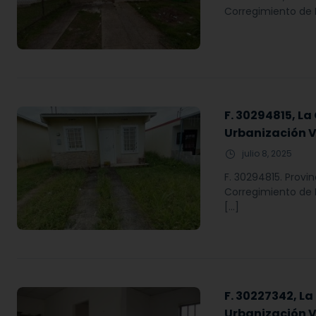
Corregimiento de P
F. 30294815, L
Urbanización V
julio 8, 2025
F. 30294815. Provi
Corregimiento de P
[…]
F. 30227342, La
Urbanización Vi