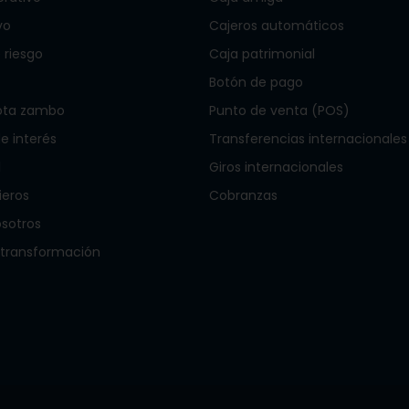
vo
Cajeros automáticos
 riesgo
Caja patrimonial
Botón de pago
ota zambo
Punto de venta (POS)
 interés
Transferencias internacionales
l
Giros internacionales
ieros
Cobranzas
osotros
 transformación