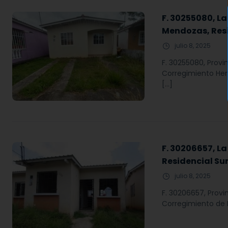
F. 30255080, La
Mendozas, Resid
julio 8, 2025
F. 30255080, Provi
Corregimiento Herr
[…]
F. 30206657, La
Residencial Su
julio 8, 2025
F. 30206657, Provi
Corregimiento de H