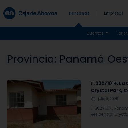
Skip to main content
Personas
Empresas
Cuentas
Tarje
Provincia:
Panamá Oes
F. 30271014, La
Crystal Park, 
julio 8, 2025
F. 30271014, Panam
Residencial Crysta