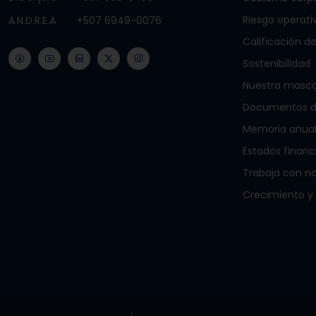
Riesgo operati
A.N.D.R.E.A
+507 6949-0076
Calificación de
Sostenibilidad
Nuestra masc
Documentos de
Memoria anua
Estados financ
Trabaja con n
Crecimiento y