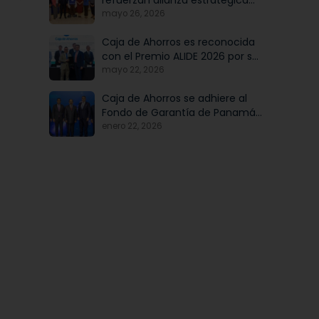
refuerzan alianza estratégica
para potenciar el talento y la
mayo 26, 2026
modernización institucional
Caja de Ahorros es reconocida
con el Premio ALIDE 2026 por su
Programa de Educación
mayo 22, 2026
Financiera
Caja de Ahorros se adhiere al
Fondo de Garantía de Panamá,
iniciativa articulada por Banco
enero 22, 2026
Nacional de Panamá, en
beneficio de las mipymes