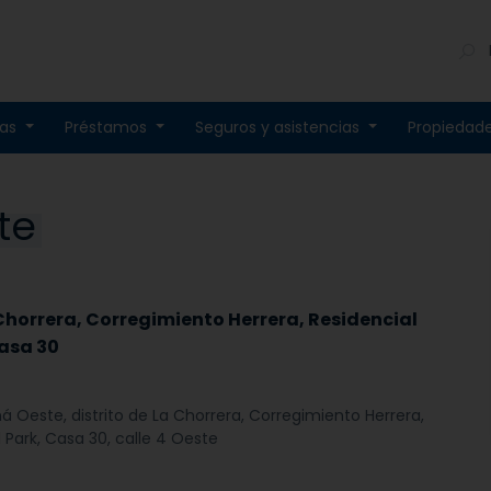
tas
Préstamos
Seguros y asistencias
Propiedad
te
 Chorrera, Corregimiento Herrera, Residencial
Casa 30
á Oeste, distrito de La Chorrera, Corregimiento Herrera,
l Park, Casa 30, calle 4 Oeste