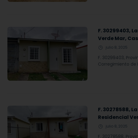
F. 30299403, L
Verde Mar, Cas
julio 8, 2025
F. 30299403, Provi
Corregimiento de P
F. 30278588, L
Residencial Ve
julio 8, 2025
F. 30278588, Provi