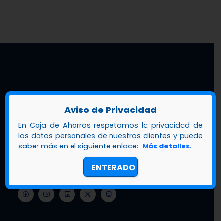
Aviso de Privacidad
En Caja de Ahorros respetamos la privacidad de
Call center
+507 800-2252
los datos personales de nuestros clientes y puede
saber más en el siguiente enlace:
Más detalles
.
Extranjero
+507 508-3456
ENTERADO
A.N.D.R.E.A
+507 6949-0076