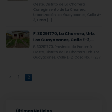
Casa No. F-271
Oeste, Distrito de La Chorrera,
Corregimiento de La Chorrera,
Urbanización Los Guayacanes, Calle A-
3, Casa […]
F. 30291770, La Chorrera, Urb.
Los Guayacanes, Calle E-2,
Casa No. F-237
F. 30291770, Provincia de Panamá
Oeste, Distrito de La Chorrera, Urb. Los
Guayacanes, Calle E-2, Casa No. F-237
<
1
2
Últimas Noticias