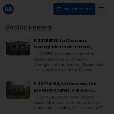
Skip to main content
Banca en línea
Sector:
Herrera
F. 30265518, La Chorrera,
Corregimiento de Herrera, ,
Residencial Los Guayacanes,
F. 30265518, Provincia de Panamá
Calle A-8, Casa F-468.
Oeste, Distrito de La Chorrera,
Corregimiento de Herrera, , Residencial
Los Guayacanes, Calle A-8, Casa […]
F. 30274295, La Chorrera, Urb.
Los Guayacanes, Calle A-7,
Casa No.F-437
F. 30274295, Provincia de Panamá
Oeste, Distrito de La Chorrera, Urb. Los
Guayacanes, Calle A-7, Casa No.F-437