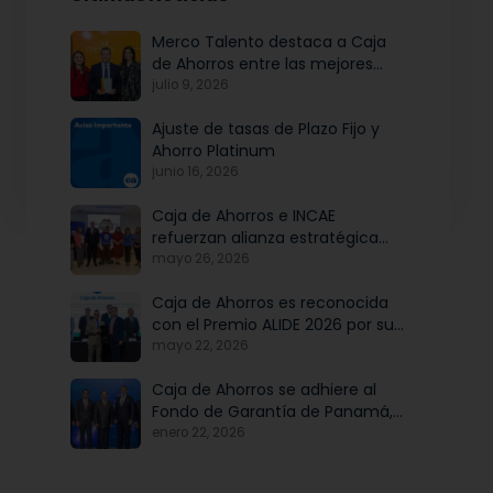
Merco Talento destaca a Caja
de Ahorros entre las mejores
empresas para atraer y fidelizar
julio 9, 2026
talento
Ajuste de tasas de Plazo Fijo y
Ahorro Platinum
junio 16, 2026
Caja de Ahorros e INCAE
refuerzan alianza estratégica
para potenciar el talento y la
mayo 26, 2026
modernización institucional
Caja de Ahorros es reconocida
con el Premio ALIDE 2026 por su
Programa de Educación
mayo 22, 2026
Financiera
Caja de Ahorros se adhiere al
Fondo de Garantía de Panamá,
iniciativa articulada por Banco
enero 22, 2026
Nacional de Panamá, en
beneficio de las mipymes