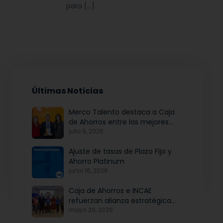
para […]
Últimas Noticias
Merco Talento destaca a Caja
de Ahorros entre las mejores
empresas para atraer y fidelizar
julio 9, 2026
talento
Ajuste de tasas de Plazo Fijo y
Ahorro Platinum
junio 16, 2026
Caja de Ahorros e INCAE
refuerzan alianza estratégica
para potenciar el talento y la
mayo 26, 2026
modernización institucional