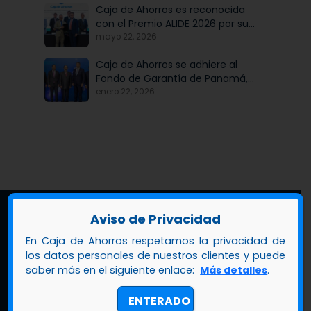
Caja de Ahorros es reconocida
con el Premio ALIDE 2026 por su
Programa de Educación
mayo 22, 2026
Financiera
Caja de Ahorros se adhiere al
Fondo de Garantía de Panamá,
iniciativa articulada por Banco
enero 22, 2026
Nacional de Panamá, en
beneficio de las mipymes
Aviso de Privacidad
En Caja de Ahorros respetamos la privacidad de
los datos personales de nuestros clientes y puede
saber más en el siguiente enlace:
Más detalles
.
ENTERADO