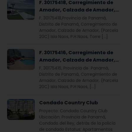
F. 30175418, Corregimiento de
Amador, Calzada de Amador,
(Parcela 20C) Isla Naos, P.H
F. 30175418,Provincia de Panamá,
Naos, Torre Naos (300), Nivel
Distrito de Panamá, Corregimiento de
Amador, Calzada de Amador, (Parcela
900, Apto. NL8
20C) Isla Naos, P.H Naos, Torre […]
F. 30175416, Corregimiento de
Amador, Calzada de Amador,
(Parcela 20C) Isla Naos, P.H
F. 30175416, Provincia de Panamá,
Naos, Torre Naos (300), Nivel
Distrito de Panamá, Corregimiento de
Amador, Calzada de Amador, (Parcela
900, Apto. NL6–PH
20C) Isla Naos, P.H Naos, […]
Condado Country Club
Proyecto: Condado Country Club
Ubicación: Provincia de Panamá,
Condado del Rey, detrás de la policía
de condado Estatus: Apartamentos