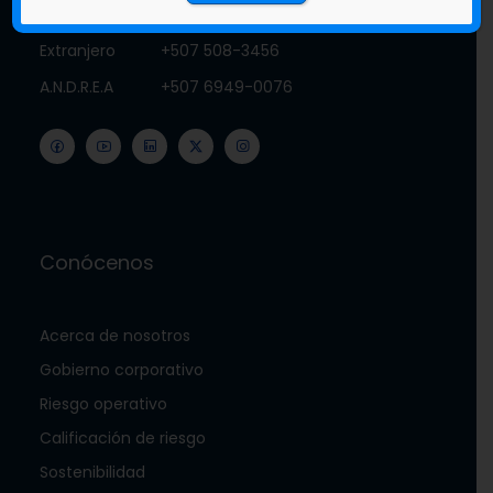
Call center
+507 800-2252
Extranjero
+507 508-3456
A.N.D.R.E.A
+507 6949-0076
Conócenos
Acerca de nosotros
Gobierno corporativo
Riesgo operativo
Calificación de riesgo
Sostenibilidad