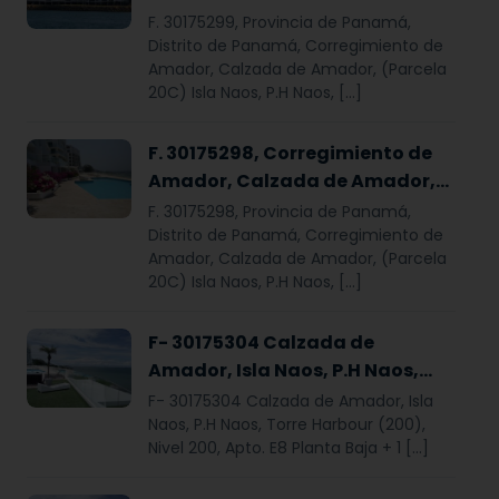
Isla Naos, P.H Naos, Torre
F. 30175299, Provincia de Panamá,
Harbour (200), Nivel 200, Apto.
Distrito de Panamá, Corregimiento de
Amador, Calzada de Amador, (Parcela
E-3
20C) Isla Naos, P.H Naos, […]
F. 30175298, Corregimiento de
Amador, Calzada de Amador,
Isla Naos, P.H Naos, Torre
F. 30175298, Provincia de Panamá,
Harbour (200), Nivel 200, Apto.
Distrito de Panamá, Corregimiento de
Amador, Calzada de Amador, (Parcela
E-2
20C) Isla Naos, P.H Naos, […]
F- 30175304 Calzada de
Amador, Isla Naos, P.H Naos,
Torre Harbour (200), Nivel 200,
F- 30175304 Calzada de Amador, Isla
Apto. E8
Naos, P.H Naos, Torre Harbour (200),
Nivel 200, Apto. E8 Planta Baja + 1 […]