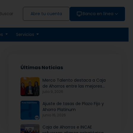
Buscar
Abre tu cuenta
Banca en línea
es
Servicios
Últimas Noticias
Merco Talento destaca a Caja
de Ahorros entre las mejores
empresas para atraer y fidelizar
julio 9, 2026
talento
Ajuste de tasas de Plazo Fijo y
Ahorro Platinum
junio 16, 2026
Caja de Ahorros e INCAE