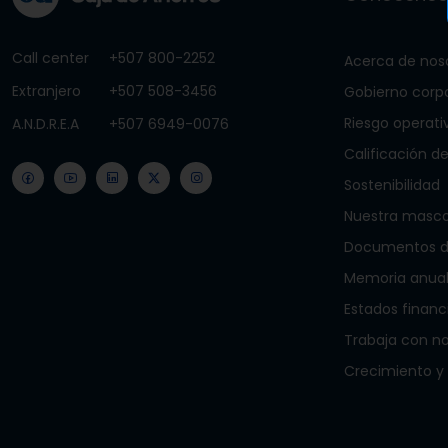
Call center
+507 800-2252
Acerca de nos
Extranjero
+507 508-3456
Gobierno corp
Riesgo operati
A.N.D.R.E.A
+507 6949-0076
Calificación de
Sostenibilidad
Nuestra masc
Documentos de
Memoria anua
Estados financ
Trabaja con n
Crecimiento y