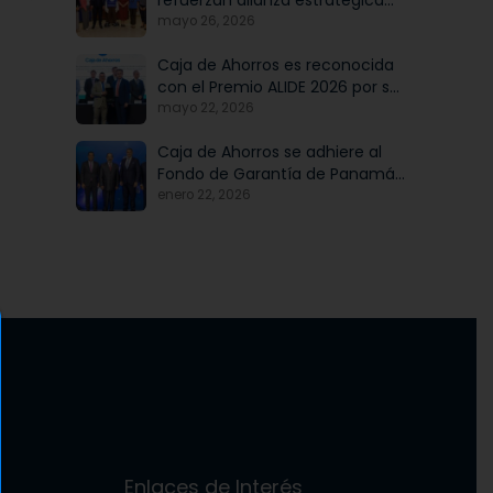
refuerzan alianza estratégica
para potenciar el talento y la
mayo 26, 2026
modernización institucional
Caja de Ahorros es reconocida
con el Premio ALIDE 2026 por su
Programa de Educación
mayo 22, 2026
Financiera
Caja de Ahorros se adhiere al
Fondo de Garantía de Panamá,
iniciativa articulada por Banco
enero 22, 2026
Nacional de Panamá, en
beneficio de las mipymes
Enlaces de Interés