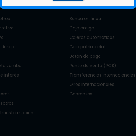
otros
Banca en línea
orativo
Caja amiga
vo
Cajeros automáticos
 riesgo
Caja patrimonial
Botón de pago
ota zambo
Punto de venta (POS)
 interés
Transferencias internacionales
l
Giros internacionales
ieros
Cobranzas
osotros
 transformación