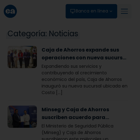
Skip to main content
Banca en línea
Categoría:
Noticias
Caja de Ahorros expande sus
operaciones con nueva sucursal
en Costa del Este
Expandiendo sus servicios y
contribuyendo al crecimiento
económico del país, Caja de Ahorros
inauguró su nueva sucursal ubicada en
Costa [...]
Minseg y Caja de Ahorros
suscriben acuerdo para
integrarse al CON
El Ministerio de Seguridad Pública
(Minseg) y Caja de Ahorros
suscribieron este miércoles un