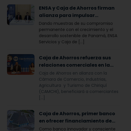
ENSA y Caja de Ahorros firman
alianza para impulsar
proyectos residenciales de
Dando muestras de su compromiso
energía solar
permanente con el crecimiento y el
desarrollo sostenible de Panamá, ENSA
Servicios y Caja de [...]
Caja de Ahorros refuerza sus
relaciones comerciales en la
región occidental
Caja de Ahorros en alianza con la
Cámara de Comercio, Industrias,
Agricultura y Turismo de Chiriquí
(CAMCHI), beneficiará a comerciantes
[…]
Caja de Ahorros, primer banco
en ofrecer financiamiento de
paneles solares
Como banco innovador y consciente