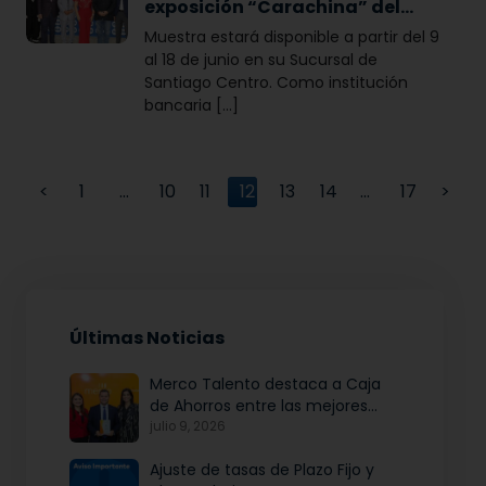
exposición “Carachina” del
artista veragüense Arístides
Muestra estará disponible a partir del 9
Ureña
al 18 de junio en su Sucursal de
Santiago Centro. Como institución
bancaria [...]
<
1
…
10
11
12
13
14
…
17
>
Últimas Noticias
Merco Talento destaca a Caja
de Ahorros entre las mejores
empresas para atraer y fidelizar
julio 9, 2026
talento
Ajuste de tasas de Plazo Fijo y