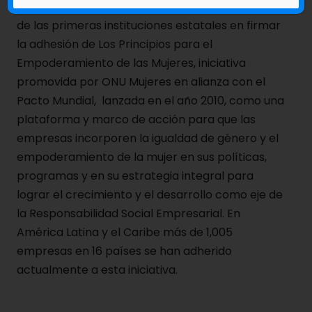
Por otro lado, en el 2021 Caja de Ahorros fue una
de las primeras instituciones estatales en firmar
la adhesión de Los Principios para el
Empoderamiento de las Mujeres, iniciativa
promovida por ONU Mujeres en alianza con el
Pacto Mundial, lanzada en el año 2010, como una
plataforma y marco de acción para que las
empresas incorporen la igualdad de género y el
empoderamiento de la mujer en sus políticas,
programas y en su estrategia integral para
lograr el crecimiento y el desarrollo como eje de
la Responsabilidad Social Empresarial. En
América Latina y el Caribe más de 1,005
empresas en 16 países se han adherido
actualmente a esta iniciativa.