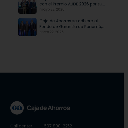
con el Premio ALIDE 2026 por su
Programa de Educación
mayo 22, 2026
Financiera
Caja de Ahorros se adhiere al
Fondo de Garantía de Panamá,
iniciativa articulada por Banco
enero 22, 2026
Nacional de Panamá, en
beneficio de las mipymes
Call center
+507 800-2252