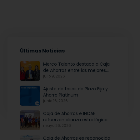
Últimas Noticias
Merco Talento destaca a Caja
de Ahorros entre las mejores
empresas para atraer y fidelizar
julio 9, 2026
talento
Ajuste de tasas de Plazo Fijo y
Ahorro Platinum
junio 16, 2026
Caja de Ahorros e INCAE
refuerzan alianza estratégica
para potenciar el talento y la
mayo 26, 2026
modernización institucional
Caja de Ahorros es reconocida